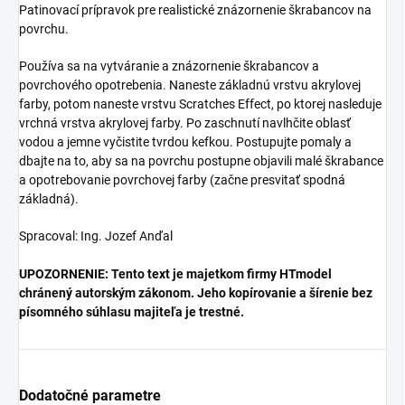
Patinovací prípravok pre realistické znázornenie škrabancov na
povrchu.
Používa sa na vytváranie a znázornenie škrabancov a
povrchového opotrebenia. Naneste základnú vrstvu akrylovej
farby, potom naneste vrstvu Scratches Effect, po ktorej nasleduje
vrchná vrstva akrylovej farby. Po zaschnutí navlhčite oblasť
vodou a jemne vyčistite tvrdou kefkou. Postupujte pomaly a
dbajte na to, aby sa na povrchu postupne objavili malé škrabance
a opotrebovanie povrchovej farby (začne presvitať spodná
základná).
Spracoval: Ing. Jozef Anďal
UPOZORNENIE: Tento text je majetkom firmy HTmodel
chránený autorským zákonom. Jeho kopírovanie a šírenie bez
písomného súhlasu majiteľa je trestné.
Dodatočné parametre