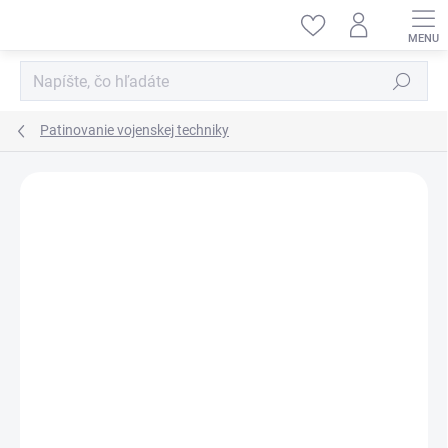
Prejsť
na
obsah
Hľadať
Patinovanie vojenskej techniky
ZNAČKA:
VALLEJO