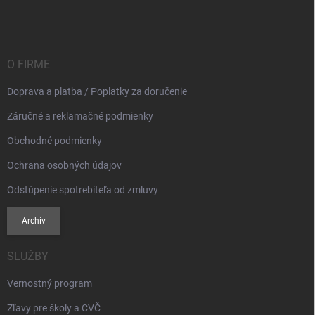
á
p
ä
t
i
O FIRME
e
Doprava a platba / Poplatky za doručenie
Záručné a reklamačné podmienky
Obchodné podmienky
Ochrana osobných údajov
Odstúpenie spotrebiteľa od zmluvy
Archív
SLUŽBY
Vernostný program
Zľavy pre školy a CVČ