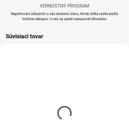
VERNOSTNÝ PROGRAM
Registrovaní zákazníci u nás dostanú zľavu, ktorej výška rastie podľa
histórie nákupov. U nás sa oplatí nakupovať dlhodobo.
Súvisiaci tovar
MOMENTÁLNE NEDOSTUPNÉ
SKLADOM
(1 KS)
Riedidlo Vallejo Airbrush
Riedidlo Vallejo Model
Thinner 32ml
Air 17ml
€3,90
€2,90
€3,17 bez DPH
€2,36 bez DPH