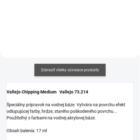
Jednotková
€12,19 / 100 ml
Jednotková
€17,06 / 100 ml
cena:
cena:
Detail
Do košíka
Zobraziť všetky súvisiace produkty
Vallejo Chipping Medium Vallejo 73.214
Špeciálny prípravok na vodnej báze. Vytvára na povrchu efekt
odlupujúcej farby, hrdze, starého poškodeného povrchu...
Použiteľný s farbami na vodnej akrylovej báze.
Obsah balenia: 17 ml