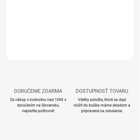
−
+
Pridať do košíka
modelárske farby a lepidlá
DETAILNÉ INFORMÁCIE
OPÝTAŤ SA
STRÁŽIŤ
DORUČENIE ZDARMA
DOSTUPNOSŤ TOVARU
Za nákup s hodnotou nad 100€ s
Všetky položky, ktoré sa dajú
doručením na Slovensku,
vložiť do košíka máme skladom a
neplatíte poštovné!
pripravené na odoslanie.