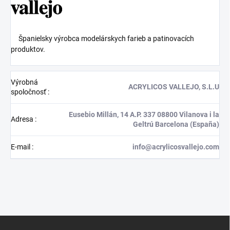
Španielsky výrobca modelárskych farieb a patinovacích
produktov.
Výrobná
ACRYLICOS VALLEJO, S.L.U
spoločnosť
:
Eusebio Millán, 14 A.P. 337 08800 Vilanova i la
Adresa
:
Geltrú Barcelona (España)
E-mail
:
info@acrylicosvallejo.com
Z