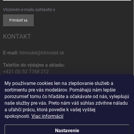
Vložením e-mailu súhlasíte s
podmienkami ochrany osobných údajov
Prihlásiť sa
KONTAKT
E-mail:
htmodel@htmodel.sk
Telefón do výdajne a skladu:
+421 (0) 52 7768 212
My používame cookies len na zlepšovanie služieb a
Poštová / Odberná adresa:
sortimentu pre vás modelárov. Pomáhajú nám lepšie
HT model
porozumieť tomu čo hľadáte a očakávate od nás, vylepšujú
Na letisko 49
naše služby pre vás. Preto nám váš súhlas zdvihne náladu
058 01 Poprad
a uľahčí prácu, ktorá povedie k vašej vyššej
Slovenská Republika
spokojnosti.
Viac informácií
Nastavenie