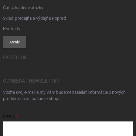
Často kladené otázky
Sklad, predajňa a výdajňa Poprad
Kontakty
Archív
FACEBOOK
ODOBERAŤ NEWSLETTER
Vložte svoj e-mail a my Vám budeme zasielať informácie o nových
produktoch na našom e-shope.
EMAIL