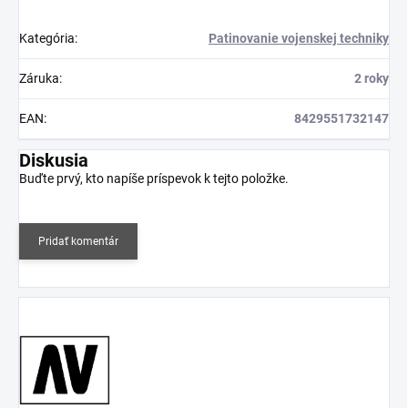
Kategória
:
Patinovanie vojenskej techniky
Záruka
:
2 roky
EAN
:
8429551732147
Diskusia
Buďte prvý, kto napíše príspevok k tejto položke.
Pridať komentár