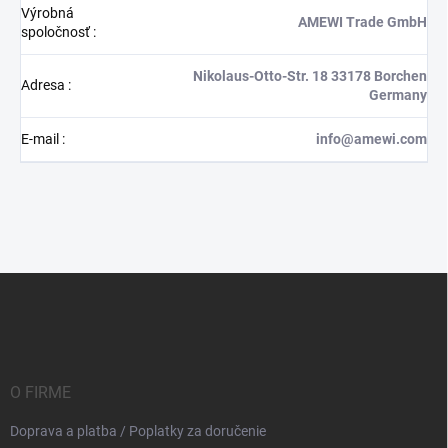
Výrobná
AMEWI Trade GmbH
spoločnosť
:
Nikolaus-Otto-Str. 18 33178 Borchen
Adresa
:
Germany
E-mail
:
info@amewi.com
Z
á
p
ä
t
i
O FIRME
e
Doprava a platba / Poplatky za doručenie