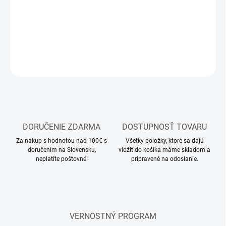
−
+
Pridať do košíka
DETAILNÉ INFORMÁCIE
OPÝTAŤ SA
STRÁŽIŤ
DORUČENIE ZDARMA
DOSTUPNOSŤ TOVARU
Za nákup s hodnotou nad 100€ s
Všetky položky, ktoré sa dajú
doručením na Slovensku,
vložiť do košíka máme skladom a
neplatíte poštovné!
pripravené na odoslanie.
VERNOSTNÝ PROGRAM