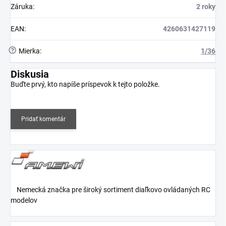
Záruka
:
2 roky
EAN
:
4260631427119
?
Mierka
:
1/36
Diskusia
Buďte prvý, kto napíše príspevok k tejto položke.
Pridať komentár
Nemecká značka pre široký sortiment diaľkovo ovládaných RC
modelov