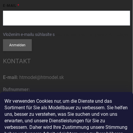
E-MAIL
Vložením e-mailu súhlasíte s
podmienkami ochrany osobných údajov
Anmelden
KONTAKT
E-mail:
htmodel@htmodel.sk
Rufnummer:
+421 (0) 52 7768 212
Wir verwenden Cookies nur, um die Dienste und das
Sortiment für Sie als Modellbauer zu verbessern. Sie helfen
Postanschrift:
uns, besser zu verstehen, was Sie suchen und von uns
HT model
erwarten, und unsere Dienstleistungen für Sie zu
Na letisko 49
verbessern. Daher wird Ihre Zustimmung unsere Stimmung
058 01 Poprad