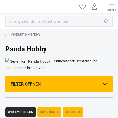
Zum
Inhalt
springen
Suchen
Verkaufte Marken
Panda Hobby
Chinesischer Hersteller von
Plastikmodellbausätzen
FILTER ÖFFNEN
P
r
WIR EMPFEHLEN
GÜNSTIGSTE
TEUERSTE
o