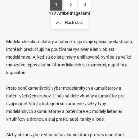
1
8
S
P
t
a
177
Artikel insgesamt
e
g
Nach oben
u
i
e
n
r
i
e
Modelárske akumulátory a batérie majú svoje špeciálne vlastnosti,
e
l
ktoré ich predurčujú na používanie vyslovene len v oblasti
e
r
modelárstva. Aj keď sú do istej miery unifikované, vyrába sa veľké
m
u
množstvo typov akumulátorov líšiacich sa rozmermi, napätím a
e
n
n
kapacitou.
g
t
e
Preto ponúkame široký výber modelárskych akumulátorov a
d
e
batérií všetkých druhov. U nás nájdete vhodný akumulátor pre
r
svoj model. V tejto kategórii sú zaradené všetky typy
L
modelárskych akumulátorov a batérií pre RC modely lietadiel,
i
s
vrtuľníkov a dronov, ale aj pre RC autá, tanky a lode.
t
e
Ak by ste pri výbere vhodného akumulátora pre váš model boli