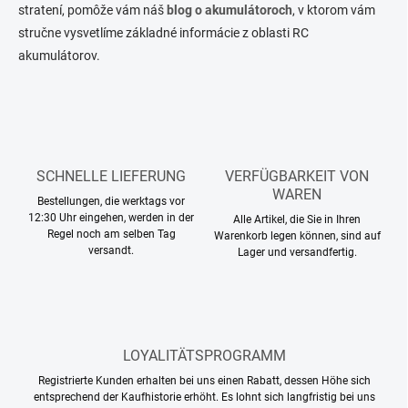
stratení, pomôže vám náš
blog o akumulátoroch
, v ktorom vám
stručne vysvetlíme základné informácie z oblasti RC
akumulátorov.
SCHNELLE LIEFERUNG
VERFÜGBARKEIT VON
WAREN
Bestellungen, die werktags vor
12:30 Uhr eingehen, werden in der
Alle Artikel, die Sie in Ihren
Regel noch am selben Tag
Warenkorb legen können, sind auf
versandt.
Lager und versandfertig.
LOYALITÄTSPROGRAMM
Registrierte Kunden erhalten bei uns einen Rabatt, dessen Höhe sich
entsprechend der Kaufhistorie erhöht. Es lohnt sich langfristig bei uns