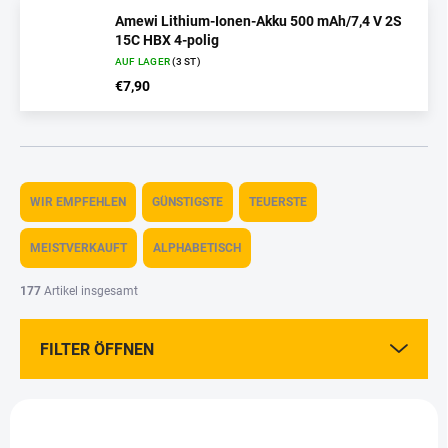
Amewi Lithium-Ionen-Akku 500 mAh/7,4 V 2S
15C HBX 4-polig
AUF LAGER
(3 ST)
€7,90
P
r
WIR EMPFEHLEN
GÜNSTIGSTE
TEUERSTE
o
d
MEISTVERKAUFT
ALPHABETISCH
u
k
177
Artikel insgesamt
t
s
FILTER ÖFFNEN
o
r
t
L
i
i
e