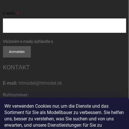
E-MAIL
Vložením e-mailu súhlasíte s
podmienkami ochrany osobných údajov
Anmelden
KONTAKT
E-mail:
htmodel@htmodel.sk
Rufnummer:
+421 (0) 52 7768 212
Wir verwenden Cookies nur, um die Dienste und das
Sortiment für Sie als Modellbauer zu verbessern. Sie helfen
Postanschrift:
uns, besser zu verstehen, was Sie suchen und von uns
HT model
erwarten, und unsere Dienstleistungen für Sie zu
Na letisko 49