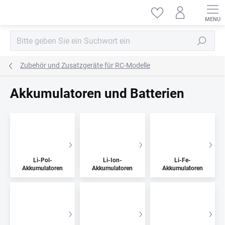
Zum
Inhalt
springen
Suchen
Zubehör und Zusatzgeräte für RC-Modelle
Akkumulatoren und Batterien
Li-Pol-
Li-Ion-
Li-Fe-
Akkumulatoren
Akkumulatoren
Akkumulatoren