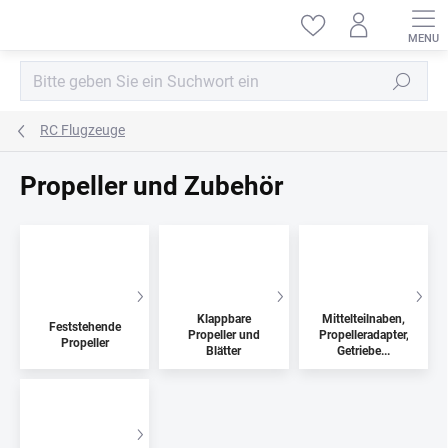
Zum
Inhalt
springen
Suchen
RC Flugzeuge
Propeller und Zubehör
Klappbare
Mittelteilnaben,
Feststehende
Propeller und
Propelleradapter,
Propeller
Blätter
Getriebe...