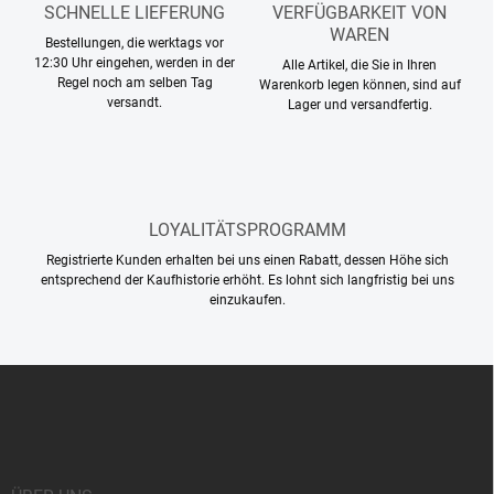
d
SCHNELLE LIEFERUNG
VERFÜGBARKEIT VON
e
WAREN
Bestellungen, die werktags vor
r
12:30 Uhr eingehen, werden in der
Alle Artikel, die Sie in Ihren
L
Regel noch am selben Tag
Warenkorb legen können, sind auf
i
versandt.
Lager und versandfertig.
s
t
e
LOYALITÄTSPROGRAMM
Registrierte Kunden erhalten bei uns einen Rabatt, dessen Höhe sich
entsprechend der Kaufhistorie erhöht. Es lohnt sich langfristig bei uns
einzukaufen.
F
u
ß
z
e