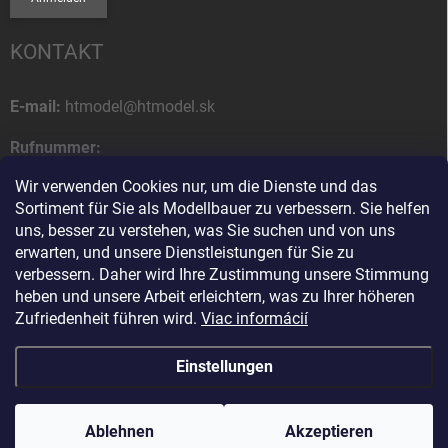
KONTAKT
E-mail:
htmodel@htmodel.sk
Rufnummer:
+421 (0) 52 7768 212
Wir verwenden Cookies nur, um die Dienste und das
Sortiment für Sie als Modellbauer zu verbessern. Sie helfen
Postanschrift:
uns, besser zu verstehen, was Sie suchen und von uns
HT model
erwarten, und unsere Dienstleistungen für Sie zu
Na letisko 49
verbessern. Daher wird Ihre Zustimmung unsere Stimmung
058 01 Poprad
heben und unsere Arbeit erleichtern, was zu Ihrer höheren
Slowakische Republik
Zufriedenheit führen wird.
Viac informácií
Einstellungen
Copyright 2026
HT model
. Alle Rechte vorbehalten.
Cookie-Einstellungen
ändern
Ablehnen
Ako vám pomôžem?
Akzeptieren