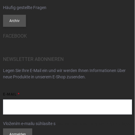
Häufig gestellte Fragen
Archiv
FACEBOOK
NEWSLETTER ABONNIEREN
Legen Sie Ihre E-Mail ein und wir werden Ihnen Informationen über
neue Produkte in unserem E-Shop zusenden.
E-MAIL
Vložením e-mailu súhlasíte s
podmienkami ochrany osobných údajov
Anmelden