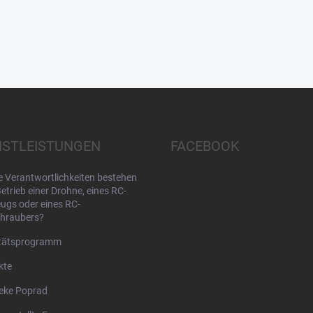
NSTLEISTUNGEN
FACEBOOK
 Verantwortlichkeiten bestehen
etrieb einer Drohne, eines RC-
ugs oder eines RC-
hraubers?
itätsprogramm
kte
eke Poprad