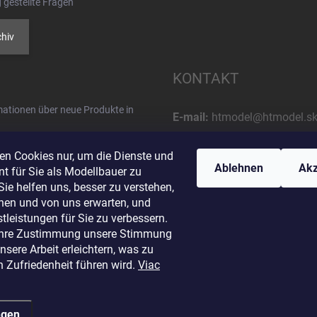
 gestellte Fragen
hiv
KONTAKT
rmationen über neue Produkte in
E-mail:
htmodel@htmodel.s
Rufnummer:
en Cookies nur, um die Dienste und
+421 (0) 52 7768 212
Ablehnen
Akz
t für Sie als Modellbauer zu
Sie helfen uns, besser zu verstehen,
Postanschrift:
hen und von uns erwarten, und
HT model
tleistungen für Sie zu verbessern.
Na letisko 49
Ihre Zustimmung unsere Stimmung
osobných údajov
058 01 Poprad
sere Arbeit erleichtern, was zu
Slowakische Republik
n Zufriedenheit führen wird.
Viac
ngen