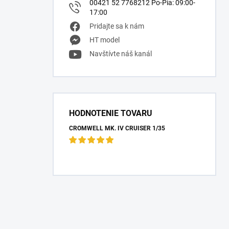
00421 52 7768212 Po-Pia: 09:00-
17:00
Pridajte sa k nám
HT model
Navštívte náš kanál
HODNOTENIE TOVARU
CROMWELL MK. IV CRUISER 1/35