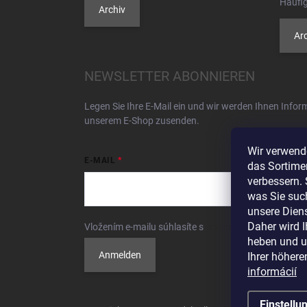
Häufig
Archiv
Arc
NEWSLETTER ABONNIEREN
Legen Sie Ihre E-Mail ein und wir werden Ihnen Info
unserem E-Shop zusenden.
Wir verwend
E-MAIL
das Sortimen
verbessern. 
was Sie suc
unsere Diens
Daher wird 
Vložením e-mailu súhlasíte s
podmienkami ochrany 
heben und un
Anmelden
Ihrer höhere
informácií
Einstellu