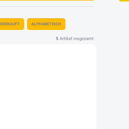
TVERKAUFT
ALPHABETISCH
5
Artikel insgesamt
8-07
MSVIT-72042
LAGER
MOMENTAN NICHT
(1 ST)
VERFÜGBAR
MiG-21F-13
supersonic jet fighter