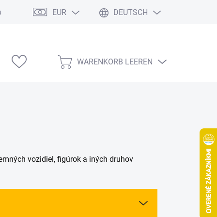
EUR
DEUTSCH
ung
Modelárske výstavy
WARENKORB LEEREN
WARENKORB
emných vozidiel, figúrok a iných druhov