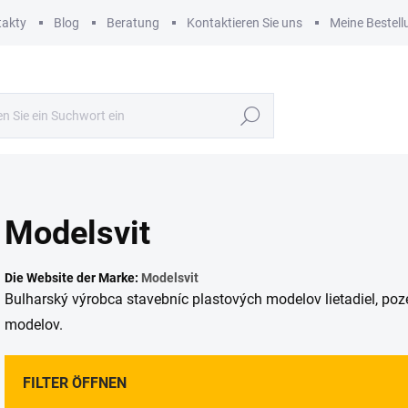
takty
Blog
Beratung
Kontaktieren Sie uns
Meine Bestell
Suchen
Modelsvit
Die Website der Marke:
Modelsvit
Bulharský výrobca stavebníc plastových modelov lietadiel, poz
modelov.
FILTER ÖFFNEN