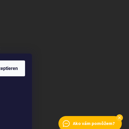
k
eptieren
Ako vám pomôžem?