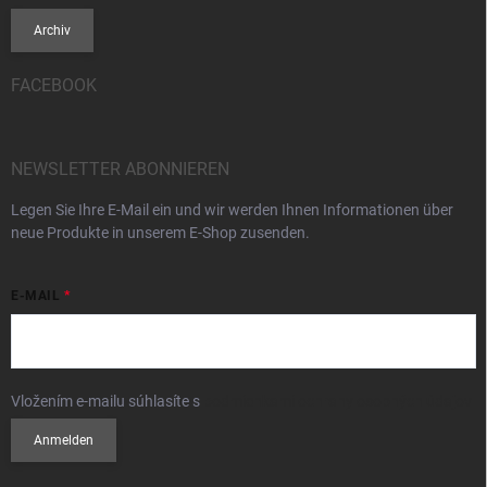
Archiv
FACEBOOK
NEWSLETTER ABONNIEREN
Legen Sie Ihre E-Mail ein und wir werden Ihnen Informationen über
neue Produkte in unserem E-Shop zusenden.
E-MAIL
Vložením e-mailu súhlasíte s
podmienkami ochrany osobných údajov
Anmelden