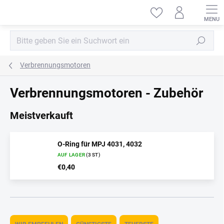
Zum
Inhalt
springen
Suchen
Verbrennungsmotoren
Verbrennungsmotoren - Zubehör
Meistverkauft
O-Ring für MPJ ​​4031, 4032
AUF LAGER
(3 ST)
€0,40
P
r