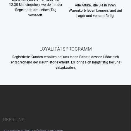
e
12:30 Uhr eingehen, werden in der
Alle Artikel, die Sie in Ihren
d
Regel noch am selben Tag
Warenkorb legen können, sind auf
versandt.
e
Lager und versandfertig.
r
L
i
s
t
LOYALITÄTSPROGRAMM
e
Registrierte Kunden erhalten bei uns einen Rabatt, dessen Höhe sich
entsprechend der Kaufhistorie erhöht. Es lohnt sich langfristig bei uns
einzukaufen.
F
u
ß
z
e
i
ÜBER UNS
l