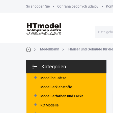
Zum
So shoppen Sie
Ochrana osobných údajov
Kon
Inhalt
springen
Startseite
Modellbahn
Häuser und Gebäude für di
S
Kategorien
e
Kategorien
i
überspringen
t
Modellbausätze
e
Modellierklebstoffe
n
l
Modellierfarben und Lacke
e
RC Modelle
i
s