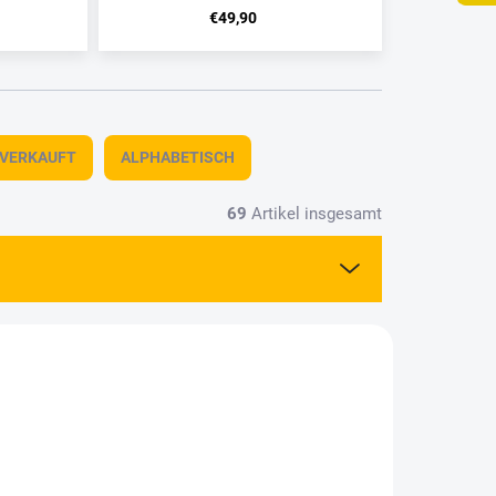
€49,90
TVERKAUFT
ALPHABETISCH
69
Artikel insgesamt
66008
8566010