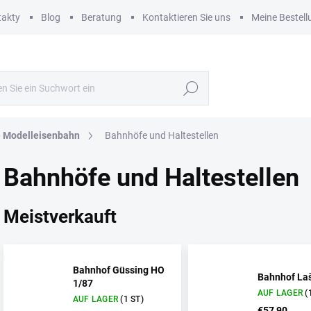
takty
Blog
Beratung
Kontaktieren Sie uns
Meine Bestell
Suchen
e Modelleisenbahn
Bahnhöfe und Haltestellen
Bahnhöfe und Haltestellen
Meistverkauft
Bahnhof Güssing HO
Bahnhof La
1/87
AUF LAGER
(
AUF LAGER
(1 ST)
€57,90