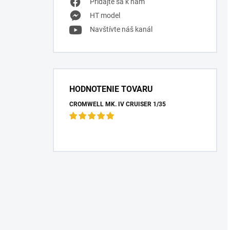
Pridajte sa k nám
HT model
Navštívte náš kanál
HODNOTENIE TOVARU
CROMWELL MK. IV CRUISER 1/35