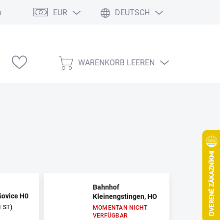
EUR
DEUTSCH
ung
Modelárske výstavy
WARENKORB LEEREN
WARENKORB
Bahnhof
šovice H0
Kleinengstingen, HO
1 ST)
MOMENTAN NICHT
VERFÜGBAR