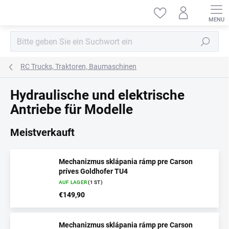
Zum
Inhalt
springen
Suchen
RC Trucks, Traktoren, Baumaschinen
Hydraulische und elektrische
Antriebe für Modelle
Meistverkauft
Mechanizmus sklápania rámp pre Carson
príves Goldhofer TU4
AUF LAGER
(1 ST)
€149,90
Mechanizmus sklápania rámp pre Carson