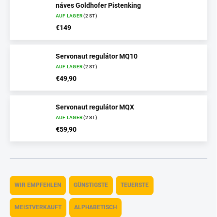
náves Goldhofer Pistenking
AUF LAGER
(2 ST)
€149
Servonaut regulátor MQ10
AUF LAGER
(2 ST)
€49,90
Servonaut regulátor MQX
AUF LAGER
(2 ST)
€59,90
P
r
WIR EMPFEHLEN
GÜNSTIGSTE
TEUERSTE
o
d
MEISTVERKAUFT
ALPHABETISCH
u