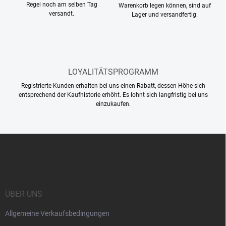
e
Regel noch am selben Tag
Warenkorb legen können, sind auf
d
versandt.
Lager und versandfertig.
e
r
L
i
s
t
LOYALITÄTSPROGRAMM
e
Registrierte Kunden erhalten bei uns einen Rabatt, dessen Höhe sich
entsprechend der Kaufhistorie erhöht. Es lohnt sich langfristig bei uns
einzukaufen.
F
u
ß
z
e
i
ÜBER UNS
l
Allgemeine Verkaufsbedingungen
e