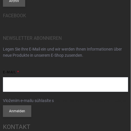
Archiv
FACEBOOK
NEWSLETTER ABONNIEREN
Legen Sie Ihre E-Mail ein und wir werden Ihnen Informationen über
neue Produkte in unserem E-Shop zusenden.
E-MAIL
Vložením e-mailu súhlasíte s
podmienkami ochrany osobných údajov
Anmelden
KONTAKT