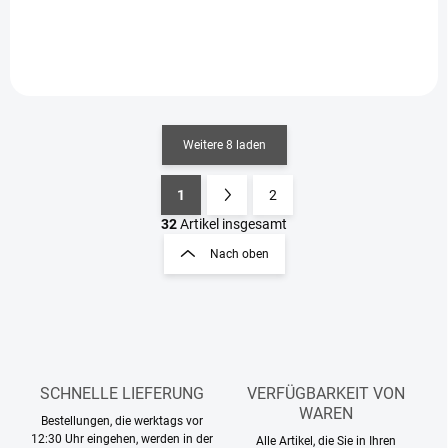
Weitere 8 laden
1
2
S
P
t
a
32
Artikel insgesamt
e
g
Nach oben
u
i
e
n
r
i
e
e
l
e
r
m
u
e
SCHNELLE LIEFERUNG
VERFÜGBARKEIT VON
n
n
WAREN
g
Bestellungen, die werktags vor
t
12:30 Uhr eingehen, werden in der
Alle Artikel, die Sie in Ihren