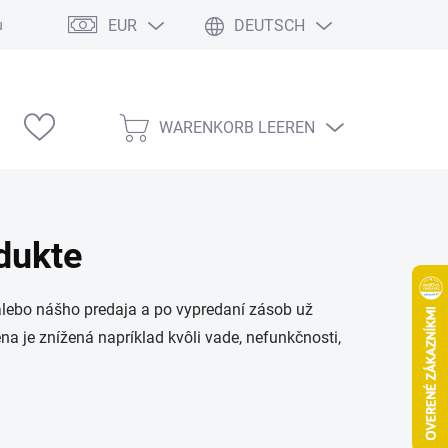
EUR
DEUTSCH
ung
Modelárske výstavy
WARENKORB LEEREN
WARENKORB
dukte
 alebo nášho predaja a po vypredaní zásob už
ena je znížená napríklad kvôli vade, nefunkčnosti,