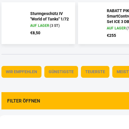
RABATT PI
Sturmgeschütz IV
SmartContr
"World of Tanks" 1/72
Set ICE 3 D
AUF LAGER
(3 ST)
HO
AUF LAGER
(
€8,50
€255
P
r
WIR EMPFEHLEN
GÜNSTIGSTE
TEUERSTE
MEIS
o
d
u
k
t
FILTER ÖFFNEN
s
o
L
r
i
AKTION
AKTION
t
4201232
43