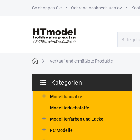
Zum
So shoppen Sie
Ochrana osobných údajov
Kon
Inhalt
springen
Startseite
Verkauf und ermäßigte Produkte
S
Kategorien
e
Kategorien
i
überspringen
t
Modellbausätze
e
Modellierklebstoffe
n
l
Modellierfarben und Lacke
e
RC Modelle
i
s