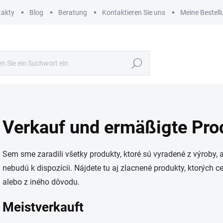
takty
Blog
Beratung
Kontaktieren Sie uns
Meine Bestell
Suchen
Verkauf und ermäßigte Pro
Sem sme zaradili všetky produkty, ktoré sú vyradené z výroby,
nebudú k dispozícii. Nájdete tu aj zlacnené produkty, ktorých c
alebo z iného dôvodu.
Meistverkauft