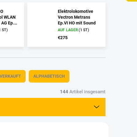
KO
Elektrolokomotive
ol WLAN
Vectron Metrans
B AG Ep.VI
Ep.VI HO mit Sound
1 ST)
AUF LAGER
(1 ST)
€275
TVERKAUFT
ALPHABETISCH
144
Artikel insgesamt
AKTION
01030
4301070-4