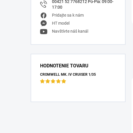
00421 52 7768212 Po-Pia: 09:00-
17:00
Pridajte sa k nám
HT model
Navštívte náš kanál
HODNOTENIE TOVARU
CROMWELL MK. IV CRUISER 1/35