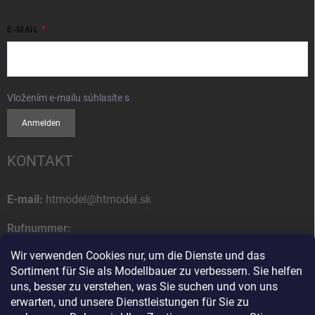
E-MAIL
Vložením e-mailu súhlasíte s
podmienkami ochrany osobných údajov
Anmelden
KONTAKT
E-mail:
htmodel@htmodel.sk
Rufnummer:
+421 (0) 52 7768 212
Wir verwenden Cookies nur, um die Dienste und das
Sortiment für Sie als Modellbauer zu verbessern. Sie helfen
Postanschrift:
uns, besser zu verstehen, was Sie suchen und von uns
HT model
erwarten, und unsere Dienstleistungen für Sie zu
Na letisko 49