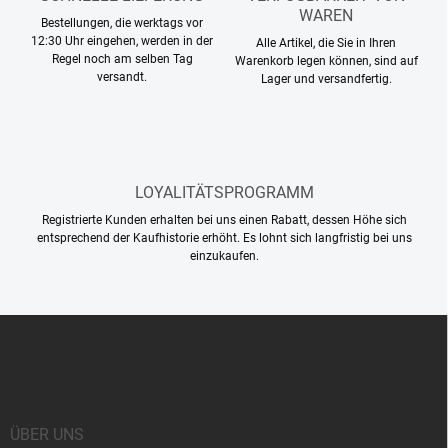
r
WAREN
L
Bestellungen, die werktags vor
i
12:30 Uhr eingehen, werden in der
Alle Artikel, die Sie in Ihren
s
Regel noch am selben Tag
Warenkorb legen können, sind auf
versandt.
t
Lager und versandfertig.
e
LOYALITÄTSPROGRAMM
Registrierte Kunden erhalten bei uns einen Rabatt, dessen Höhe sich
entsprechend der Kaufhistorie erhöht. Es lohnt sich langfristig bei uns
einzukaufen.
F
u
ß
z
e
i
ÜBER UNS