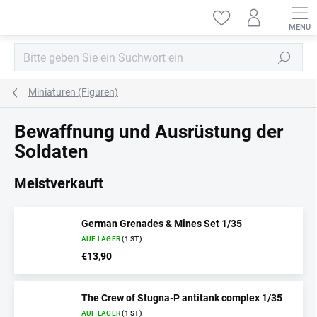
Zum
Inhalt
springen
Suchen
Miniaturen (Figuren)
Bewaffnung und Ausrüstung der
Soldaten
Meistverkauft
German Grenades & Mines Set 1/35
AUF LAGER
(1 ST)
€13,90
The Crew of Stugna-P antitank complex 1/35
AUF LAGER
(1 ST)