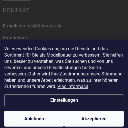
KONTAKT
E-mail:
htmodel@htmodel.sk
Rufnummer:
+421 (0) 52 7768 212
Wir verwenden Cookies nur, um die Dienste und das
Sortiment für Sie als Modellbauer zu verbessern. Sie helfen
Postanschrift:
uns, besser zu verstehen, was Sie suchen und von uns
HT model
erwarten, und unsere Dienstleistungen für Sie zu
Na letisko 49
verbessern. Daher wird Ihre Zustimmung unsere Stimmung
058 01 Poprad
heben und unsere Arbeit erleichtern, was zu Ihrer höheren
Slowakische Republik
Zufriedenheit führen wird.
Viac informácií
Einstellungen
Copyright 2026
HT model
. Alle Rechte vorbehalten.
Cookie-Einstellungen
ändern
Ablehnen
Ako vám pomôžem?
Akzeptieren
Erstellt von Shoptet