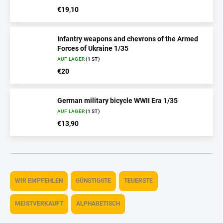
€19,10
Infantry weapons and chevrons of the Armed
Forces of Ukraine 1/35
AUF LAGER
(1 ST)
€20
German military bicycle WWII Era 1/35
AUF LAGER
(1 ST)
€13,90
P
r
WIR EMPFEHLEN
GÜNSTIGSTE
TEUERSTE
o
d
MEISTVERKAUFT
ALPHABETISCH
u