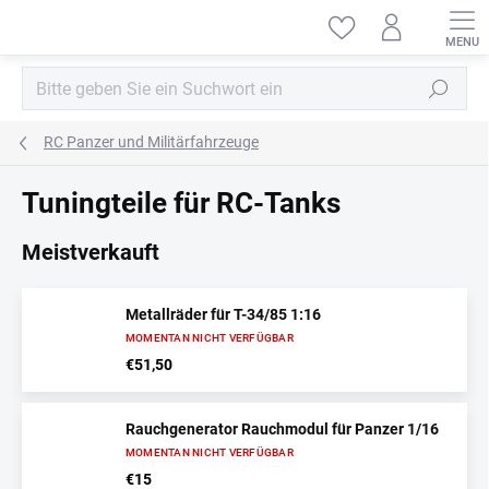
Zum
Inhalt
springen
Suchen
RC Panzer und Militärfahrzeuge
Tuningteile für RC-Tanks
Meistverkauft
Metallräder für T-34/85 1:16
MOMENTAN NICHT VERFÜGBAR
€51,50
Rauchgenerator Rauchmodul für Panzer 1/16
MOMENTAN NICHT VERFÜGBAR
€15