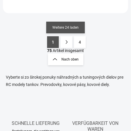
Weitere 24 laden
1
4
S
P
t
a
75
Artikel insgesamt
e
g
Nach oben
u
i
e
n
r
i
e
Vyberte si zo širokej ponuky náhradných a tuningových dielov pre
e
l
RC modely tankov. Prevodovky, kovové pásy, kovové diely.
e
r
m
u
e
n
n
g
t
e
d
SCHNELLE LIEFERUNG
VERFÜGBARKEIT VON
e
WAREN