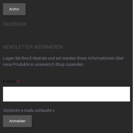
Archiv
FACEBOOK
NEWSLETTER ABONNIEREN
Legen Sie Ihre E-Mail ein und wir werden Ihnen Informationen über
neue Produkte in unserem E-Shop zusenden.
E-MAIL
Vložením e-mailu súhlasíte s
podmienkami ochrany osobných údajov
Anmelden