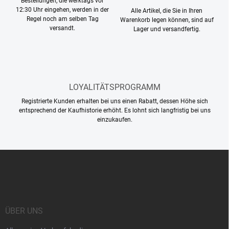
Bestellungen, die werktags vor
r
12:30 Uhr eingehen, werden in der
Alle Artikel, die Sie in Ihren
L
Regel noch am selben Tag
Warenkorb legen können, sind auf
i
versandt.
Lager und versandfertig.
s
t
e
LOYALITÄTSPROGRAMM
Registrierte Kunden erhalten bei uns einen Rabatt, dessen Höhe sich
entsprechend der Kaufhistorie erhöht. Es lohnt sich langfristig bei uns
einzukaufen.
F
u
ß
z
e
i
ÜBER UNS
l