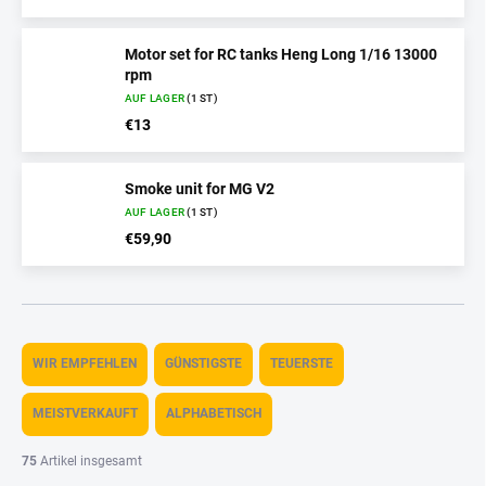
Motor set for RC tanks Heng Long 1/16 13000
rpm
AUF LAGER
(1 ST)
€13
Smoke unit for MG V2
AUF LAGER
(1 ST)
€59,90
P
r
WIR EMPFEHLEN
GÜNSTIGSTE
TEUERSTE
o
d
MEISTVERKAUFT
ALPHABETISCH
u
k
75
Artikel insgesamt
t