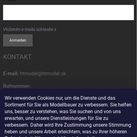
Vložením e-mailu súhlasíte s
podmienkami ochrany osobných údajov
Anmelden
KONTAKT
E-mail:
htmodel@htmodel.sk
Rufnummer:
+421 (0) 52 7768 212
Wir verwenden Cookies nur, um die Dienste und das
Sortiment für Sie als Modellbauer zu verbessern. Sie helfen
Postanschrift:
uns, besser zu verstehen, was Sie suchen und von uns
HT model
erwarten, und unsere Dienstleistungen für Sie zu
Na letisko 49
verbessern. Daher wird Ihre Zustimmung unsere Stimmung
058 01 Poprad
heben und unsere Arbeit erleichtern, was zu Ihrer höheren
Slowakische Republik