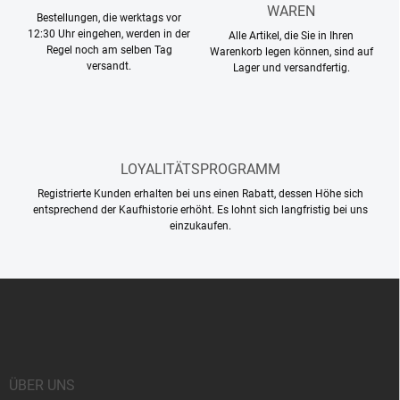
s
WAREN
Bestellungen, die werktags vor
t
12:30 Uhr eingehen, werden in der
Alle Artikel, die Sie in Ihren
e
Regel noch am selben Tag
Warenkorb legen können, sind auf
versandt.
Lager und versandfertig.
LOYALITÄTSPROGRAMM
Registrierte Kunden erhalten bei uns einen Rabatt, dessen Höhe sich
entsprechend der Kaufhistorie erhöht. Es lohnt sich langfristig bei uns
einzukaufen.
F
u
ß
z
e
i
ÜBER UNS