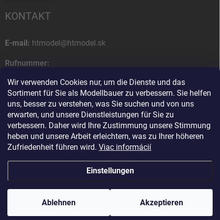
KONTAKT
E-mail:
htmodel@htmodel.sk
Rufnummer:
+421 (0) 52 7768 212
Wir verwenden Cookies nur, um die Dienste und das
Sortiment für Sie als Modellbauer zu verbessern. Sie helfen
Postanschrift:
uns, besser zu verstehen, was Sie suchen und von uns
HT model
erwarten, und unsere Dienstleistungen für Sie zu
Na letisko 49
verbessern. Daher wird Ihre Zustimmung unsere Stimmung
058 01 Poprad
heben und unsere Arbeit erleichtern, was zu Ihrer höheren
Slowakische Republik
Zufriedenheit führen wird.
Viac informácií
Einstellungen
Copyright 2026
HT model
. Alle Rechte vorbehalten.
Cookie-Einstellungen
ändern
Ablehnen
Ako vám pomôžem?
Akzeptieren
Erstellt von Shoptet