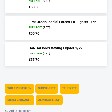
AUF LAGER
(2 ST)
€50,50
First Order Special Forces TIE Fighter 1/72
AUF LAGER
(2 ST)
€55,70
BANDAI Poe's X-Wing Fighter 1/72
AUF LAGER
(2 ST)
€55,70
P
r
WIR EMPFEHLEN
GÜNSTIGSTE
TEUERSTE
o
d
MEISTVERKAUFT
ALPHABETISCH
u
k
40
Artikel insgesamt