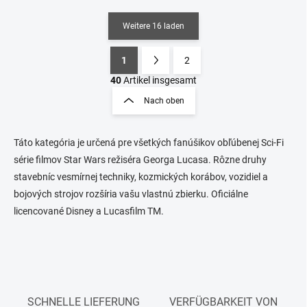
Weitere 16 laden
1
2
S
P
t
a
40
Artikel insgesamt
e
g
Nach oben
u
i
e
n
r
i
e
Táto kategória je určená pre všetkých fanúšikov obľúbenej Sci-Fi
e
l
série filmov Star Wars režiséra Georga Lucasa. Rôzne druhy
e
r
stavebníc vesmírnej techniky, kozmických korábov, vozidiel a
m
u
bojových strojov rozšíria vašu vlastnú zbierku. Oficiálne
e
n
n
licencované Disney a Lucasfilm TM.
g
t
e
d
e
r
L
i
SCHNELLE LIEFERUNG
VERFÜGBARKEIT VON