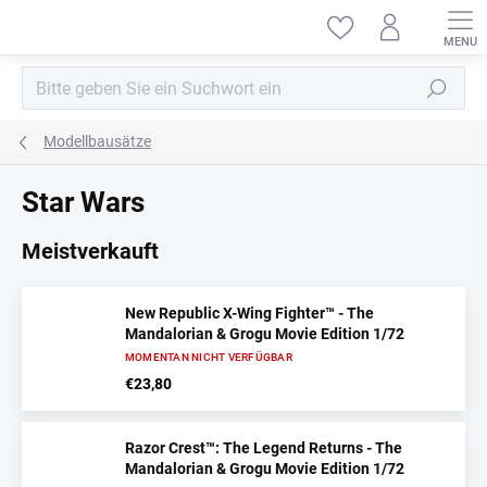
Zum
Inhalt
springen
Suchen
Modellbausätze
Star Wars
Meistverkauft
New Republic X-Wing Fighter™ - The
Mandalorian & Grogu Movie Edition 1/72
MOMENTAN NICHT VERFÜGBAR
€23,80
Razor Crest™: The Legend Returns - The
Mandalorian & Grogu Movie Edition 1/72