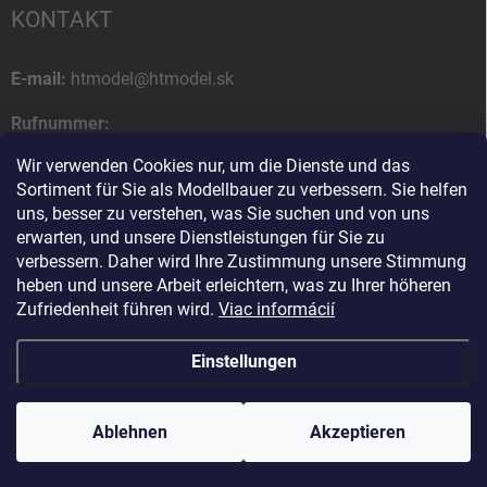
KONTAKT
E-mail:
htmodel@htmodel.sk
Rufnummer:
+421 (0) 52 7768 212
Wir verwenden Cookies nur, um die Dienste und das
Sortiment für Sie als Modellbauer zu verbessern. Sie helfen
Postanschrift:
uns, besser zu verstehen, was Sie suchen und von uns
HT model
erwarten, und unsere Dienstleistungen für Sie zu
Na letisko 49
verbessern. Daher wird Ihre Zustimmung unsere Stimmung
058 01 Poprad
heben und unsere Arbeit erleichtern, was zu Ihrer höheren
Slowakische Republik
Zufriedenheit führen wird.
Viac informácií
Einstellungen
Copyright 2026
HT model
. Alle Rechte vorbehalten.
Cookie-Einstellungen
ändern
Ablehnen
Ako vám pomôžem?
Akzeptieren
Erstellt von Shoptet