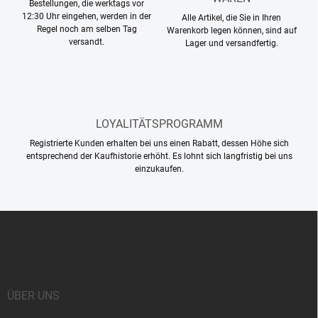
g
Bestellungen, die werktags vor
t
12:30 Uhr eingehen, werden in der
Alle Artikel, die Sie in Ihren
e
Regel noch am selben Tag
Warenkorb legen können, sind auf
d
versandt.
Lager und versandfertig.
e
r
L
i
s
t
LOYALITÄTSPROGRAMM
e
Registrierte Kunden erhalten bei uns einen Rabatt, dessen Höhe sich
entsprechend der Kaufhistorie erhöht. Es lohnt sich langfristig bei uns
einzukaufen.
F
u
ß
z
e
i
ÜBER UNS
l