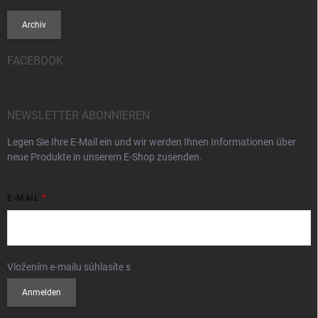
Archiv
FACEBOOK
NEWSLETTER ABONNIEREN
Legen Sie Ihre E-Mail ein und wir werden Ihnen Informationen über
neue Produkte in unserem E-Shop zusenden.
E-MAIL
Vložením e-mailu súhlasíte s
podmienkami ochrany osobných údajov
Anmelden