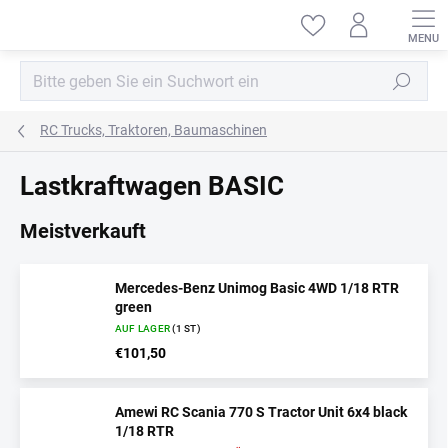
Zum
Inhalt
springen
Suchen
RC Trucks, Traktoren, Baumaschinen
Lastkraftwagen BASIC
Meistverkauft
Mercedes-Benz Unimog Basic 4WD 1/18 RTR
green
AUF LAGER
(1 ST)
€101,50
Amewi RC Scania 770 S Tractor Unit 6x4 black
1/18 RTR