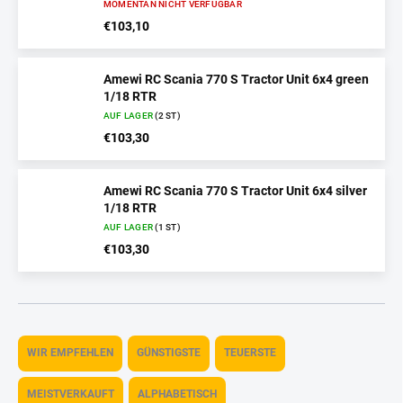
MOMENTAN NICHT VERFÜGBAR
€103,10
Amewi RC Scania 770 S Tractor Unit 6x4 green
1/18 RTR
AUF LAGER
(2 ST)
€103,30
Amewi RC Scania 770 S Tractor Unit 6x4 silver
1/18 RTR
AUF LAGER
(1 ST)
€103,30
P
r
WIR EMPFEHLEN
GÜNSTIGSTE
TEUERSTE
o
d
MEISTVERKAUFT
ALPHABETISCH