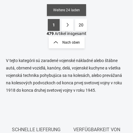
Weitere 24 laden
1
20
S
P
t
a
479
Artikel insgesamt
e
g
Nach oben
u
i
e
n
r
i
e
V tejto kategórii sú zaradené vojenské nákladné alebo štábne
e
l
autá, obrnené vozidlá, kanóny, delá, vojenské kuchyne a všetka
e
r
vojenská technika pohybujúca sa na kolesách, alebo prevážaná
m
u
na kolesových podvozkoch od konca prvej svetovej vojny v roku
e
n
n
1918 do konca druhej svetovej vojny v roku 1945.
g
t
e
d
e
r
L
i
SCHNELLE LIEFERUNG
VERFÜGBARKEIT VON