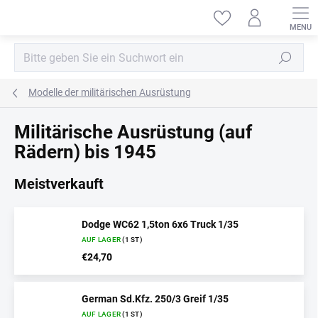
Zum
Inhalt
springen
Suchen
Modelle der militärischen Ausrüstung
Militärische Ausrüstung (auf
Rädern) bis 1945
Meistverkauft
Dodge WC62 1,5ton 6x6 Truck 1/35
AUF LAGER
(1 ST)
€24,70
German Sd.Kfz. 250/3 Greif 1/35
AUF LAGER
(1 ST)