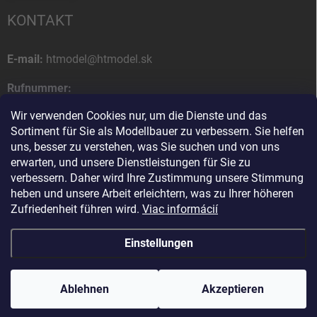
KONTAKT
E-mail:
htmodel@htmodel.sk
Rufnummer:
+421 (0) 52 7768 212
Wir verwenden Cookies nur, um die Dienste und das
Sortiment für Sie als Modellbauer zu verbessern. Sie helfen
Postanschrift:
uns, besser zu verstehen, was Sie suchen und von uns
HT model
erwarten, und unsere Dienstleistungen für Sie zu
Na letisko 49
verbessern. Daher wird Ihre Zustimmung unsere Stimmung
058 01 Poprad
heben und unsere Arbeit erleichtern, was zu Ihrer höheren
Slowakische Republik
Zufriedenheit führen wird.
Viac informácií
Einstellungen
Copyright 2026
HT model
. Alle Rechte vorbehalten.
Cookie-Einstellungen
ändern
Ablehnen
Ako vám pomôžem?
Akzeptieren
Erstellt von Shoptet