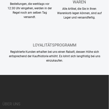
s
WAREN
Bestellungen, die werktags vor
t
12:30 Uhr eingehen, werden in der
Alle Artikel, die Sie in Ihren
e
Regel noch am selben Tag
Warenkorb legen können, sind auf
versandt.
Lager und versandfertig.
LOYALITÄTSPROGRAMM
Registrierte Kunden erhalten bei uns einen Rabatt, dessen Höhe sich
entsprechend der Kaufhistorie erhöht. Es lohnt sich langfristig bei uns
einzukaufen.
F
u
ß
z
e
i
ÜBER UNS