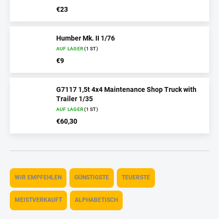
€23
Humber Mk. II 1/76
AUF LAGER
(1 ST)
€9
G7117 1,5t 4x4 Maintenance Shop Truck with
Trailer 1/35
AUF LAGER
(1 ST)
€60,30
P
r
WIR EMPFEHLEN
GÜNSTIGSTE
TEUERSTE
o
d
MEISTVERKAUFT
ALPHABETISCH
u