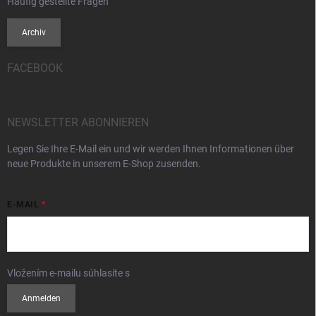
Häufig gestellte Fragen
Archiv
FACEBOOK
NEWSLETTER ABONNIEREN
Legen Sie Ihre E-Mail ein und wir werden Ihnen Informationen über
neue Produkte in unserem E-Shop zusenden.
E-MAIL
Vložením e-mailu súhlasíte s
podmienkami ochrany osobných údajov
Anmelden