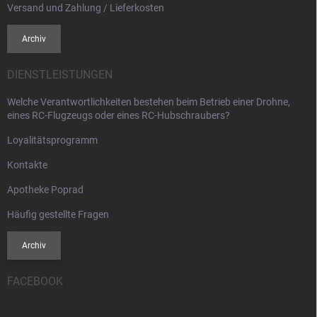
Versand und Zahlung / Lieferkosten
Archiv
DIENSTLEISTUNGEN
Welche Verantwortlichkeiten bestehen beim Betrieb einer Drohne,
eines RC-Flugzeugs oder eines RC-Hubschraubers?
Loyalitätsprogramm
Kontakte
Apotheke Poprad
Häufig gestellte Fragen
Archiv
FACEBOOK