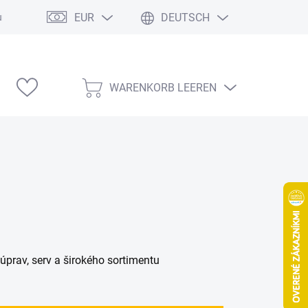
EUR
DEUTSCH
ung
Modelárske výstavy
WARENKORB LEEREN
WARENKORB
rav, serv a širokého sortimentu