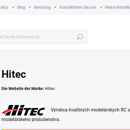
takty
Blog
Beratung
Kontaktieren Sie uns
Meine Bestell
Suchen
Hitec
Die Website der Marke:
Hitec
Výrobca kvalitných modelárskych RC súp
modelárskeho príslušenstva.