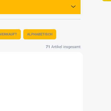
TVERKAUFT
ALPHABETISCH
71
Artikel insgesamt
7633
5617635
LAGER
AUF LAGER
(2 ST)
(3 ST)