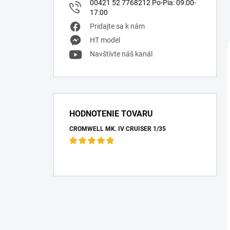
00421 52 7768212 Po-Pia: 09:00-
17:00
Pridajte sa k nám
HT model
Navštívte náš kanál
HODNOTENIE TOVARU
CROMWELL MK. IV CRUISER 1/35