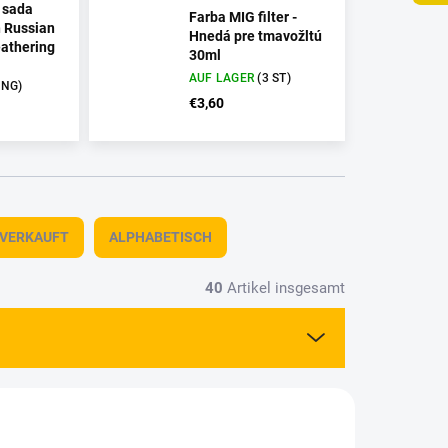
 sada
Farba MIG filter -
 Russian
Hnedá pre tmavožltú
athering
30ml
AUF LAGER
(3 ST)
UNG)
€3,60
TVERKAUFT
ALPHABETISCH
40
Artikel insgesamt
10801
3210802