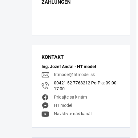
ZAHLUNGEN
KONTAKT
Ing. Jozef Anďal - HT model
htmodel
@
htmodel.sk
00421 52 7768212 Po-Pia: 09:00-
17:00
Pridajte sa k nám
HT model
Navštívte náš kanál