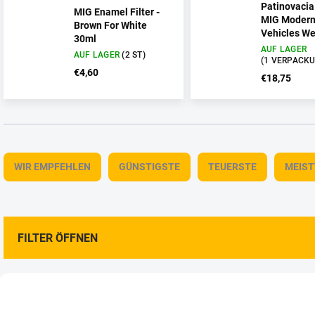
Patinovacia
MIG Enamel Filter -
MIG Modern
Brown For White
Vehicles We
30ml
AUF LAGER
AUF LAGER
(2 ST)
(1 VERPACK
€4,60
€18,75
P
r
WIR EMPFEHLEN
GÜNSTIGSTE
TEUERSTE
MEIS
o
d
u
k
t
FILTER ÖFFNEN
s
o
L
r
i
t
3210800
32
s