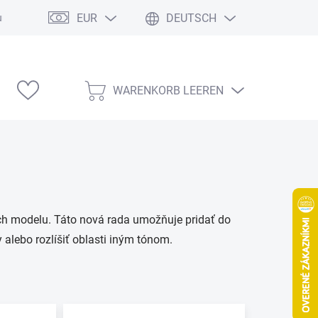
EUR
DEUTSCH
ung
Modelárske výstavy
WARENKORB LEEREN
WARENKORB
ch modelu. Táto nová rada umožňuje pridať do
 alebo rozlíšiť oblasti iným tónom.