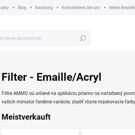
takty
Blog
Beratung
Kontaktieren Sie uns
Meine Bestell
Suchen
Filter - Emaille/Acryl
Filtre AMMO sú určené na aplikáciu priamo na nafarbený povr
vašich miniatúr farebné variácie, zladiť rôzne maskovacie farby
Meistverkauft