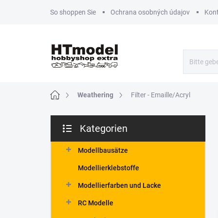
Zum
So shoppen Sie
Ochrana osobných údajov
Kon
Inhalt
springen
Startseite
Weathering
Filter - Emaille/Acryl
S
Kategorien
e
Kategorien
i
überspringen
t
Modellbausätze
e
Modellierklebstoffe
n
l
Modellierfarben und Lacke
e
RC Modelle
i
s