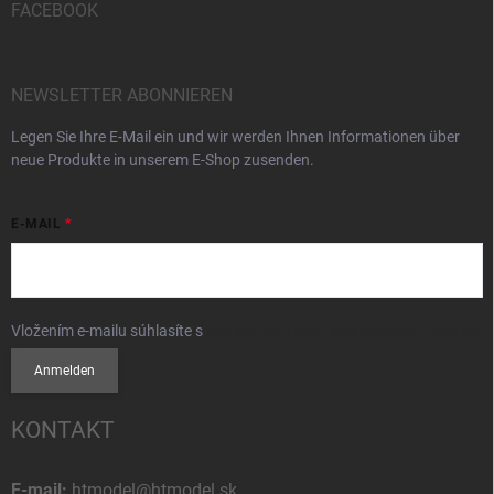
FACEBOOK
NEWSLETTER ABONNIEREN
Legen Sie Ihre E-Mail ein und wir werden Ihnen Informationen über
neue Produkte in unserem E-Shop zusenden.
E-MAIL
Vložením e-mailu súhlasíte s
podmienkami ochrany osobných údajov
Anmelden
KONTAKT
E-mail:
htmodel@htmodel.sk