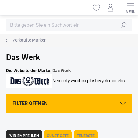
Zum
Inhalt
springen
Suchen
Verkaufte Marken
Das Werk
Die Website der Marke:
Das Werk
Nemecký výrobca plastových modelov.
FILTER ÖFFNEN
P
r
WIR EMPFEHLEN
GÜNSTIGSTE
TEUERSTE