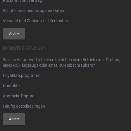
Rücktritt vom Vertrag
L
i
Schutz personenbezogener Daten
s
t
Versand und Zahlung / Lieferkosten
e
Archiv
DIENSTLEISTUNGEN
Welche Verantwortlichkeiten bestehen beim Betrieb einer Drohne,
eines RC-Flugzeugs oder eines RC-Hubschraubers?
Loyalitätsprogramm
Kontakte
Apotheke Poprad
Häufig gestellte Fragen
Archiv