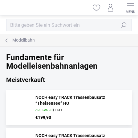
Zum
Inhalt
springen
Suchen
Modellbahn
Fundamente für
Modelleisenbahnanlagen
Meistverkauft
NOCH easy TRACK Trassenbausatz
“Theisensee” HO
AUF LAGER
(1 ST)
€199,90
NOCH easy TRACK Trassenbausatz