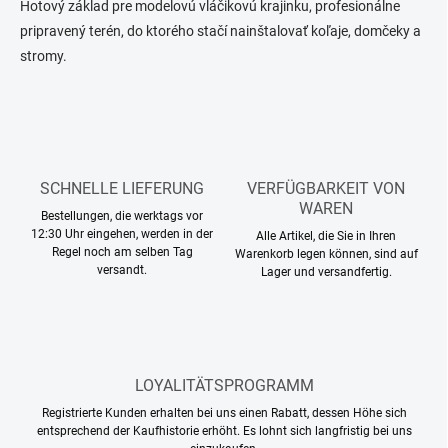
e
Hotový základ pre modelovú vláčikovú krajinku, profesionálne
u
pripravený terén, do ktorého stačí nainštalovať koľaje, domčeky a
e
stromy.
r
e
l
e
m
e
n
SCHNELLE LIEFERUNG
VERFÜGBARKEIT VON
t
WAREN
e
Bestellungen, die werktags vor
d
12:30 Uhr eingehen, werden in der
Alle Artikel, die Sie in Ihren
e
Regel noch am selben Tag
Warenkorb legen können, sind auf
r
versandt.
Lager und versandfertig.
L
i
s
t
e
LOYALITÄTSPROGRAMM
Registrierte Kunden erhalten bei uns einen Rabatt, dessen Höhe sich
entsprechend der Kaufhistorie erhöht. Es lohnt sich langfristig bei uns