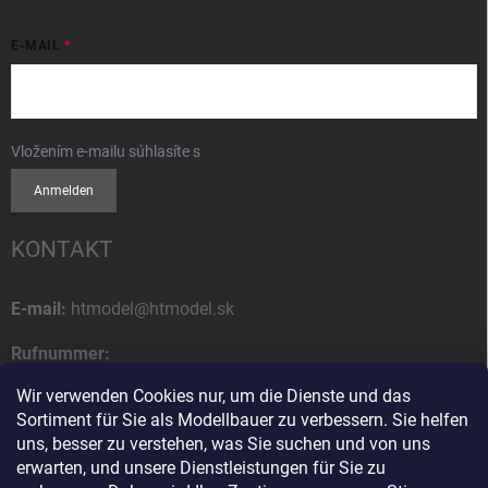
E-MAIL
Vložením e-mailu súhlasíte s
podmienkami ochrany osobných údajov
Anmelden
KONTAKT
E-mail:
htmodel@htmodel.sk
Rufnummer:
+421 (0) 52 7768 212
Wir verwenden Cookies nur, um die Dienste und das
Sortiment für Sie als Modellbauer zu verbessern. Sie helfen
Postanschrift:
uns, besser zu verstehen, was Sie suchen und von uns
HT model
erwarten, und unsere Dienstleistungen für Sie zu
Na letisko 49