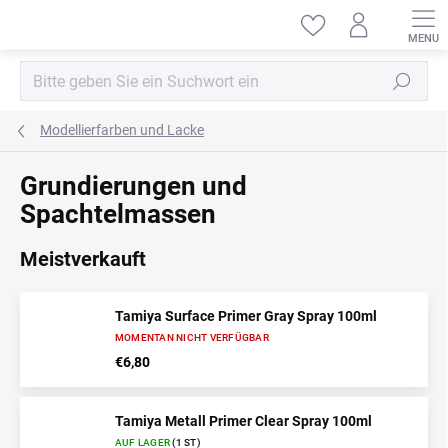
Zum
Inhalt
springen
Suchen
Modellierfarben und Lacke
Grundierungen und
Spachtelmassen
Meistverkauft
Tamiya Surface Primer Gray Spray 100ml
MOMENTAN NICHT VERFÜGBAR
€6,80
Tamiya Metall Primer Clear Spray 100ml
AUF LAGER
(1 ST)