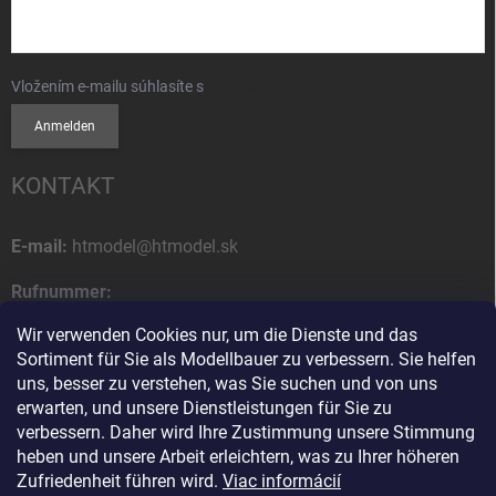
Vložením e-mailu súhlasíte s
podmienkami ochrany osobných údajov
Anmelden
KONTAKT
E-mail:
htmodel@htmodel.sk
Rufnummer:
+421 (0) 52 7768 212
Wir verwenden Cookies nur, um die Dienste und das
Sortiment für Sie als Modellbauer zu verbessern. Sie helfen
Postanschrift:
uns, besser zu verstehen, was Sie suchen und von uns
HT model
erwarten, und unsere Dienstleistungen für Sie zu
Na letisko 49
verbessern. Daher wird Ihre Zustimmung unsere Stimmung
058 01 Poprad
heben und unsere Arbeit erleichtern, was zu Ihrer höheren
Slowakische Republik
Zufriedenheit führen wird.
Viac informácií