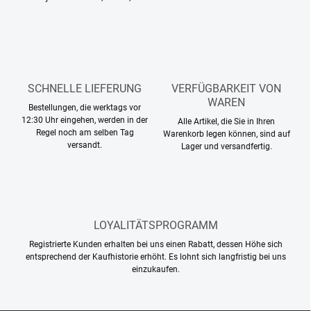
s
t
e
SCHNELLE LIEFERUNG
VERFÜGBARKEIT VON
WAREN
Bestellungen, die werktags vor
12:30 Uhr eingehen, werden in der
Alle Artikel, die Sie in Ihren
Regel noch am selben Tag
Warenkorb legen können, sind auf
versandt.
Lager und versandfertig.
LOYALITÄTSPROGRAMM
Registrierte Kunden erhalten bei uns einen Rabatt, dessen Höhe sich
entsprechend der Kaufhistorie erhöht. Es lohnt sich langfristig bei uns
einzukaufen.