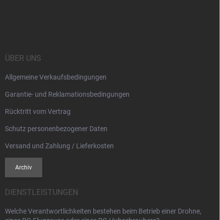
F
u
ß
z
e
i
ÜBER UNS
l
Allgemeine Verkaufsbedingungen
e
Garantie- und Reklamationsbedingungen
Rücktritt vom Vertrag
Schutz personenbezogener Daten
Versand und Zahlung / Lieferkosten
Archiv
DIENSTLEISTUNGEN
Welche Verantwortlichkeiten bestehen beim Betrieb einer Drohne,