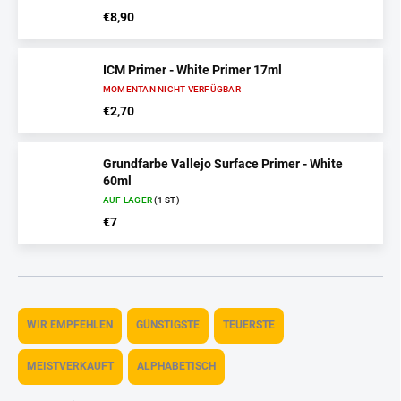
€8,90
ICM Primer - White Primer 17ml
MOMENTAN NICHT VERFÜGBAR
€2,70
Grundfarbe Vallejo Surface Primer - White
60ml
AUF LAGER
(1 ST)
€7
P
r
WIR EMPFEHLEN
GÜNSTIGSTE
TEUERSTE
o
d
MEISTVERKAUFT
ALPHABETISCH
u