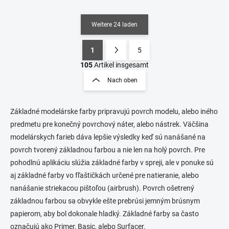
Weitere 24 laden
1
5
S
P
t
a
105
Artikel insgesamt
e
g
Nach oben
u
i
e
n
r
i
e
Základné modelárske farby pripravujú povrch modelu, alebo iného
e
l
predmetu pre konečný povrchový náter, alebo nástrek. Väčšina
e
r
modelárskych farieb dáva lepšie výsledky keď sú nanášané na
m
u
povrch tvorený základnou farbou a nie len na holý povrch. Pre
e
n
n
pohodlnú aplikáciu slúžia základné farby v spreji, ale v ponuke sú
g
t
aj základné farby vo fľaštičkách určené pre natieranie, alebo
e
nanášanie striekacou pištoľou (airbrush). Povrch ošetrený
d
e
základnou farbou sa obvykle ešte prebrúsi jemným brúsnym
r
papierom, aby bol dokonale hladký. Základné farby sa často
L
označujú ako Primer, Basic, alebo Surfacer.
i