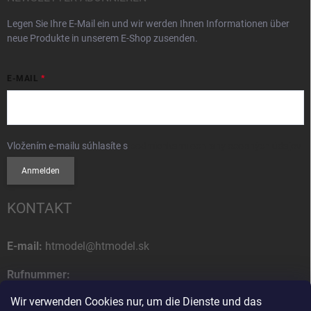
Legen Sie Ihre E-Mail ein und wir werden Ihnen Informationen über
neue Produkte in unserem E-Shop zusenden.
E-MAIL
Vložením e-mailu súhlasíte s
podmienkami ochrany osobných údajov
Anmelden
KONTAKT
E-mail:
htmodel@htmodel.sk
Rufnummer:
+421 (0) 52 7768 212
Wir verwenden Cookies nur, um die Dienste und das