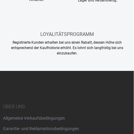
Lager und versandfertig.
e
r
L
i
s
t
LOYALITÄTSPROGRAMM
e
Registrierte Kunden erhalten bei uns einen Rabatt, dessen Höhe sich
entsprechend der Kaufhistorie erhöht. Es lohnt sich langfristig bei uns
einzukaufen.
F
u
ß
z
e
i
ÜBER UNS
l
Allgemeine Verkaufsbedingungen
e
Garantie- und Reklamationsbedingungen