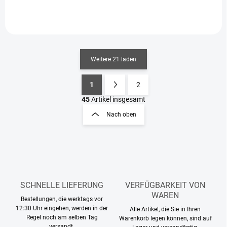
Weitere 21 laden
1
2
S
P
t
a
45
Artikel insgesamt
e
g
Nach oben
u
i
e
n
r
i
e
e
l
e
r
m
u
e
SCHNELLE LIEFERUNG
VERFÜGBARKEIT VON
n
n
WAREN
g
Bestellungen, die werktags vor
t
12:30 Uhr eingehen, werden in der
Alle Artikel, die Sie in Ihren
e
Regel noch am selben Tag
Warenkorb legen können, sind auf
d
versandt.