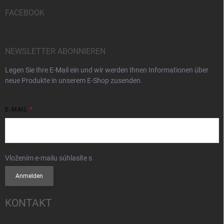
FACEBOOK
NEWSLETTER ABONNIEREN
Legen Sie Ihre E-Mail ein und wir werden Ihnen Informationen über
neue Produkte in unserem E-Shop zusenden.
E-MAIL
Vložením e-mailu súhlasíte s
podmienkami ochrany osobných údajov
Anmelden
KONTAKT