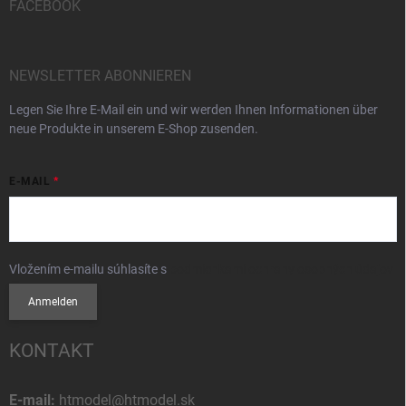
FACEBOOK
NEWSLETTER ABONNIEREN
Legen Sie Ihre E-Mail ein und wir werden Ihnen Informationen über
neue Produkte in unserem E-Shop zusenden.
E-MAIL
Vložením e-mailu súhlasíte s
podmienkami ochrany osobných údajov
Anmelden
KONTAKT
E-mail:
htmodel@htmodel.sk