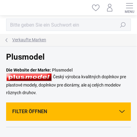
Zum
Inhalt
springen
Suchen
Verkaufte Marken
Plusmodel
Die Website der Marke:
Plusmodel
Český výrobca kvalitných doplnkov pre
plastové modely, doplnkov pre diorámy, ale aj celých modelov
rôznych druhov.
FILTER ÖFFNEN
P