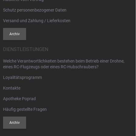
L
i
Schutz personenbezogener Daten
s
t
Versand und Zahlung / Lieferkosten
e
Archiv
DIENSTLEISTUNGEN
Welche Verantwortlichkeiten bestehen beim Betrieb einer Drohne,
eines RC-Flugzeugs oder eines RC-Hubschraubers?
Loyalitätsprogramm
Kontakte
Apotheke Poprad
Häufig gestellte Fragen
Archiv