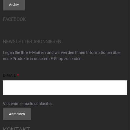
Archiv
FACEBOOK
NEWSLETTER ABONNIEREN
Legen Sie Ihre E-Mail ein und wir werden Ihnen Informationen über
neue Produkte in unserem E-Shop zusenden.
E-MAIL
Vložením e-mailu súhlasíte s
podmienkami ochrany osobných údajov
Anmelden
KONTAKT