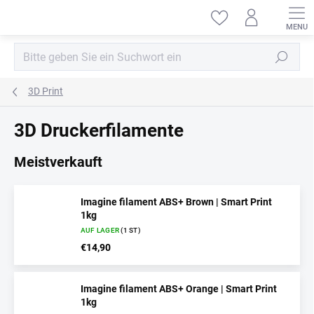
Zum
Inhalt
springen
Suchen
3D Print
3D Druckerfilamente
Meistverkauft
Imagine filament ABS+ Brown | Smart Print
1kg
AUF LAGER
(1 ST)
€14,90
Imagine filament ABS+ Orange | Smart Print
1kg