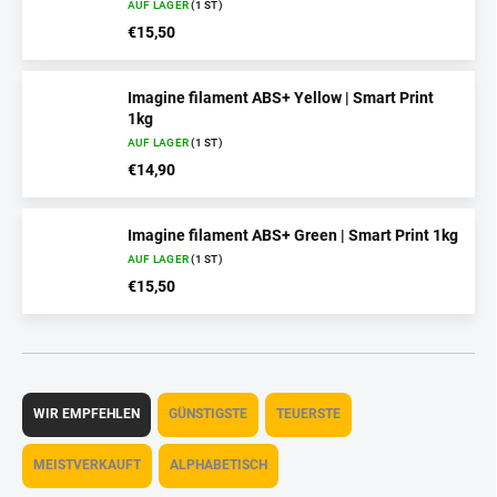
AUF LAGER
(1 ST)
€15,50
Imagine filament ABS+ Yellow | Smart Print
1kg
AUF LAGER
(1 ST)
€14,90
Imagine filament ABS+ Green | Smart Print 1kg
AUF LAGER
(1 ST)
€15,50
P
r
WIR EMPFEHLEN
GÜNSTIGSTE
TEUERSTE
o
d
MEISTVERKAUFT
ALPHABETISCH
u