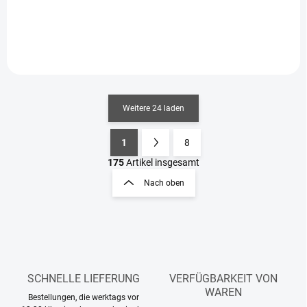
In den Warenkorb
In den Warenkorb
Weitere 24 laden
1
8
S
P
t
a
175
Artikel insgesamt
e
g
Nach oben
u
i
e
n
r
i
e
e
l
e
r
m
u
e
SCHNELLE LIEFERUNG
VERFÜGBARKEIT VON
n
n
WAREN
g
Bestellungen, die werktags vor
t