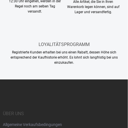
12:30 Uhr eingehen, werden in der
Alle Artikel, die Sie in Ihren
e
Regel noch am selben Tag
Warenkorb legen können, sind auf
d
versandt.
Lager und versandfertig.
e
r
L
i
s
t
LOYALITÄTSPROGRAMM
e
Registrierte Kunden erhalten bei uns einen Rabatt, dessen Höhe sich
entsprechend der Kaufhistorie erhöht. Es lohnt sich langfristig bei uns
einzukaufen.
F
u
ß
z
e
i
ÜBER UNS
l
Allgemeine Verkaufsbedingungen
e