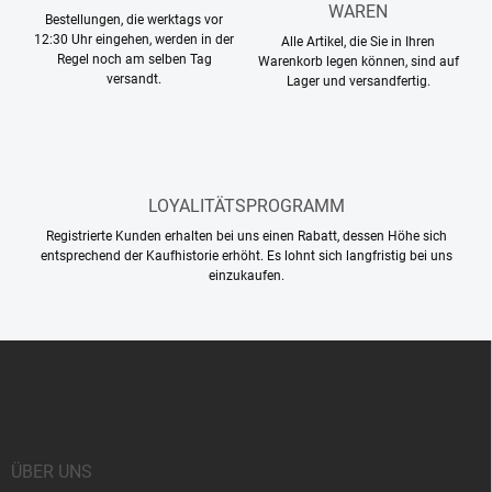
n
WAREN
g
Bestellungen, die werktags vor
t
12:30 Uhr eingehen, werden in der
Alle Artikel, die Sie in Ihren
e
Regel noch am selben Tag
Warenkorb legen können, sind auf
d
versandt.
Lager und versandfertig.
e
r
L
i
s
t
LOYALITÄTSPROGRAMM
e
Registrierte Kunden erhalten bei uns einen Rabatt, dessen Höhe sich
entsprechend der Kaufhistorie erhöht. Es lohnt sich langfristig bei uns
einzukaufen.
F
u
ß
z
e
i
ÜBER UNS