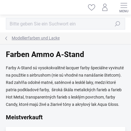
Zum
Inhalt
springen
Suchen
Modellierfarben und Lacke
Farben Ammo A-Stand
Farby A-Stand sú vysokokvalitné lacquer farby špeciálne vyvinuté
na použitie s airbrushom (nie sú vhodné na nanášanie štetcom).
Rad zahŕňa odolné matné, saténové a lesklé laky, medzi ktoré
patria podkladové farby, široká škála metalických farieb a farieb
Hot Metal, transparentných farieb s lesklým povrchom, farby
Candy, ktoré majú živé a žiarivé tóny a akrylový lak Aqua Gloss.
Meistverkauft