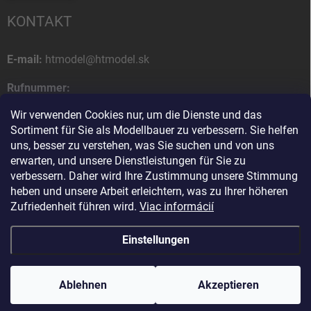
KONTAKT
E-mail:
htmodel@htmodel.sk
Rufnummer:
+421 (0) 52 7768 212
Wir verwenden Cookies nur, um die Dienste und das
Sortiment für Sie als Modellbauer zu verbessern. Sie helfen
Postanschrift:
uns, besser zu verstehen, was Sie suchen und von uns
HT model
erwarten, und unsere Dienstleistungen für Sie zu
Na letisko 49
verbessern. Daher wird Ihre Zustimmung unsere Stimmung
058 01 Poprad
heben und unsere Arbeit erleichtern, was zu Ihrer höheren
Slowakische Republik
Zufriedenheit führen wird.
Viac informácií
Einstellungen
Copyright 2026
HT model
. Alle Rechte vorbehalten.
Cookie-Einstellungen
ändern
Ablehnen
Ako vám pomôžem?
Akzeptieren
Erstellt von Shoptet