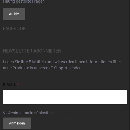
Häufig gestellte Fragen
Archiv
FACEBOOK
NEWSLETTER ABONNIEREN
Legen Sie Ihre E-Mail ein und wir werden Ihnen Informationen über
neue Produkte in unserem E-Shop zusenden.
E-MAIL
Vložením e-mailu súhlasíte s
podmienkami ochrany osobných údajov
Anmelden