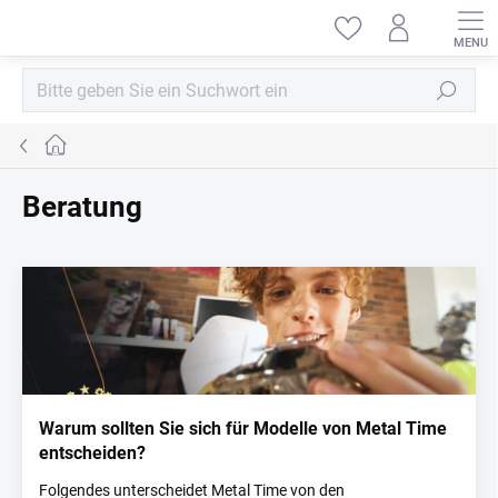
Zum
Inhalt
springen
Suchen
Startseite
Beratung
L
i
s
t
e
d
e
Warum sollten Sie sich für Modelle von Metal Time
r
entscheiden?
A
r
Folgendes unterscheidet Metal Time von den