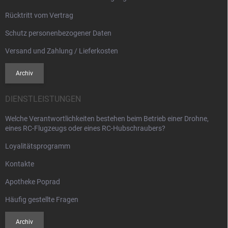
e
r
Rücktritt vom Vertrag
L
i
Schutz personenbezogener Daten
s
t
Versand und Zahlung / Lieferkosten
e
Archiv
DIENSTLEISTUNGEN
Welche Verantwortlichkeiten bestehen beim Betrieb einer Drohne,
eines RC-Flugzeugs oder eines RC-Hubschraubers?
Loyalitätsprogramm
Kontakte
Apotheke Poprad
Häufig gestellte Fragen
Archiv