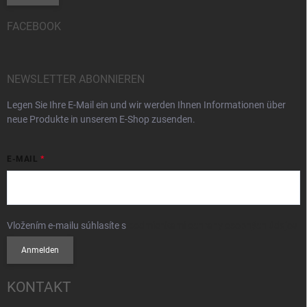
FACEBOOK
NEWSLETTER ABONNIEREN
Legen Sie Ihre E-Mail ein und wir werden Ihnen Informationen über
neue Produkte in unserem E-Shop zusenden.
E-MAIL
Vložením e-mailu súhlasíte s
podmienkami ochrany osobných údajov
Anmelden
KONTAKT