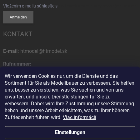
Vložením e-mailu súhlasíte s
podmienkami ochrany osobných údajov
Anmelden
KONTAKT
E-mail:
htmodel@htmodel.sk
Rufnummer:
+421 (0) 52 7768 212
Wir verwenden Cookies nur, um die Dienste und das
Sortiment für Sie als Modellbauer zu verbessern. Sie helfen
Postanschrift:
uns, besser zu verstehen, was Sie suchen und von uns
HT model
erwarten, und unsere Dienstleistungen für Sie zu
Na letisko 49
verbessern. Daher wird Ihre Zustimmung unsere Stimmung
058 01 Poprad
heben und unsere Arbeit erleichtern, was zu Ihrer höheren
Slowakische Republik
Zufriedenheit führen wird.
Viac informácií
Einstellungen