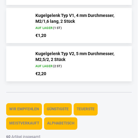
Kugelgelenk Typ V1, 4 mm Durchmesser,
M2/1,6 lang, 2 Stück
AUF LAGER
(1 ST)
€1,20
Kugelgelenk Typ V2, 5 mm Durchmesser,
M2,5/2, 2 Stück
AUF LAGER
(2 ST)
€2,20
P
r
WIR EMPFEHLEN
GÜNSTIGSTE
TEUERSTE
o
d
MEISTVERKAUFT
ALPHABETISCH
u
k
60
Artikel insgesamt