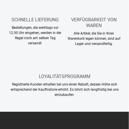
d
e
r
SCHNELLE LIEFERUNG
VERFÜGBARKEIT VON
L
WAREN
i
Bestellungen, die werktags vor
s
12:30 Uhr eingehen, werden in der
Alle Artikel, die Sie in Ihren
t
Regel noch am selben Tag
Warenkorb legen können, sind auf
e
versandt.
Lager und versandfertig.
LOYALITÄTSPROGRAMM
Registrierte Kunden erhalten bei uns einen Rabatt, dessen Höhe sich
entsprechend der Kaufhistorie erhöht. Es lohnt sich langfristig bei uns
einzukaufen.
F
u
ß