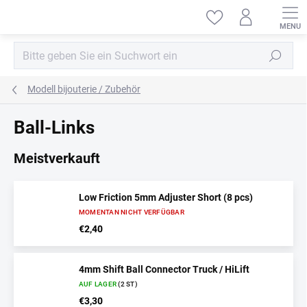
Zum
Inhalt
springen
Suchen
Modell bijouterie / Zubehör
Ball-Links
Meistverkauft
Low Friction 5mm Adjuster Short (8 pcs)
MOMENTAN NICHT VERFÜGBAR
€2,40
4mm Shift Ball Connector Truck / HiLift
AUF LAGER
(2 ST)
€3,30