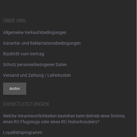
ß
l
e
z
m
e
e
i
ÜBER UNS
n
l
t
Allgemeine Verkaufsbedingungen
e
e
d
Garantie- und Reklamationsbedingungen
e
r
Rücktritt vom Vertrag
L
i
Schutz personenbezogener Daten
s
t
Versand und Zahlung / Lieferkosten
e
Archiv
DIENSTLEISTUNGEN
Welche Verantwortlichkeiten bestehen beim Betrieb einer Drohne,
eines RC-Flugzeugs oder eines RC-Hubschraubers?
Loyalitätsprogramm