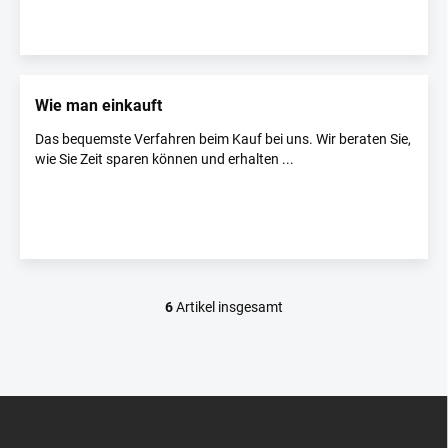
Wie man einkauft
Das bequemste Verfahren beim Kauf bei uns. Wir beraten Sie,
wie Sie Zeit sparen können und erhalten ...
6
Artikel insgesamt
S
t
e
u
e
F
r
u
e