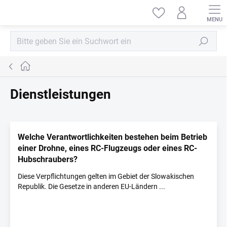
Zum
Inhalt
springen
Suchen
Startseite
Dienstleistungen
L
i
Welche Verantwortlichkeiten bestehen beim Betrieb
s
einer Drohne, eines RC-Flugzeugs oder eines RC-
t
Hubschraubers?
e
d
Diese Verpflichtungen gelten im Gebiet der Slowakischen
e
Republik. Die Gesetze in anderen EU-Ländern ...
r
A
r