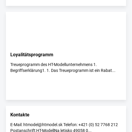
t
i
k
e
l
Loyalitätsprogramm
Treueprogramm des HT-Modellunternehmens 1.
Begriffserklärung1. 1. Das Treueprogramm ist ein Rabat...
Kontakte
E-Mail: htmodel@htmodel.sk Telefon: +421 (0) 52 7768 212
Postanschrift:HT-ModellNa letisko 49058 0...