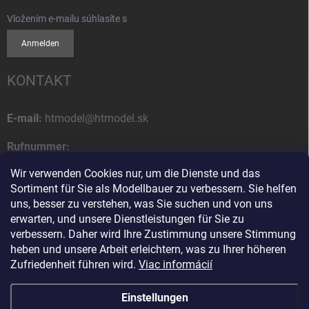
Vložením e-mailu súhlasíte s
podmienkami ochrany osobných údajov
Anmelden
KONTAKT
E-mail:
htmodel@htmodel.sk
Rufnummer:
+421 (0) 52 7768 212
Wir verwenden Cookies nur, um die Dienste und das
Sortiment für Sie als Modellbauer zu verbessern. Sie helfen
Postanschrift:
uns, besser zu verstehen, was Sie suchen und von uns
HT model
erwarten, und unsere Dienstleistungen für Sie zu
Na letisko 49
verbessern. Daher wird Ihre Zustimmung unsere Stimmung
058 01 Poprad
heben und unsere Arbeit erleichtern, was zu Ihrer höheren
Slowakische Republik
Zufriedenheit führen wird.
Viac informácií
Einstellungen