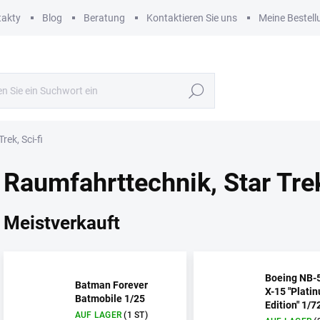
takty
Blog
Beratung
Kontaktieren Sie uns
Meine Bestell
Suchen
ek, Sci-fi
Raumfahrttechnik, Star Trek
Meistverkauft
Boeing NB-5
Batman Forever
X-15 "Plati
Batmobile 1/25
Edition" 1/7
AUF LAGER
(1 ST)