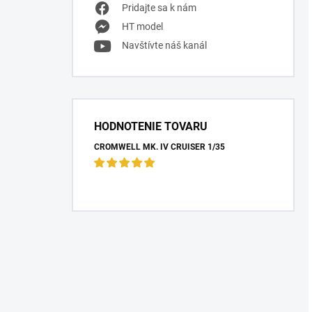
Pridajte sa k nám
HT model
Navštívte náš kanál
HODNOTENIE TOVARU
CROMWELL MK. IV CRUISER 1/35