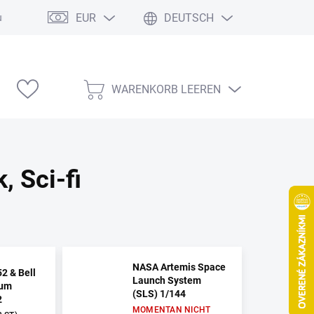
EUR
DEUTSCH
ung
Modelárske výstavy
WARENKORB LEEREN
WARENKORB
, Sci-fi
NASA Artemis Space
2 & Bell
Launch System
num
(SLS) 1/144
2
MOMENTAN NICHT