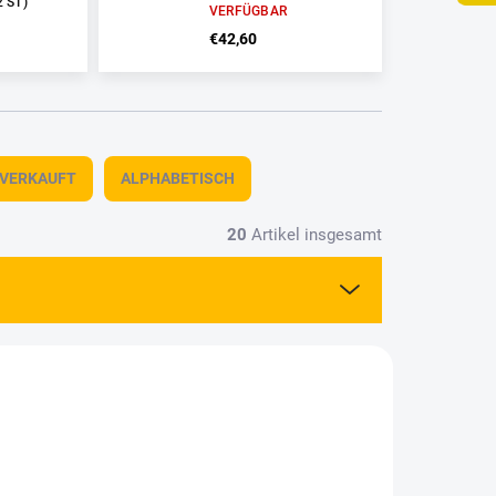
2 ST)
VERFÜGBAR
€42,60
TVERKAUFT
ALPHABETISCH
20
Artikel insgesamt
80441
ACA-12707