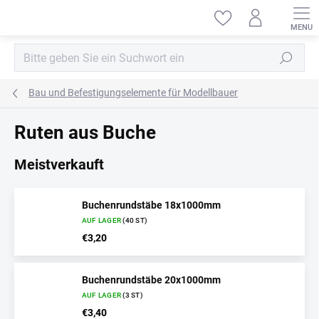
Zum
Inhalt
springen
Suchen
Bau und Befestigungselemente für Modellbauer
Ruten aus Buche
Meistverkauft
Buchenrundstäbe 18x1000mm
AUF LAGER
(40 ST)
€3,20
Buchenrundstäbe 20x1000mm
AUF LAGER
(3 ST)
€3,40