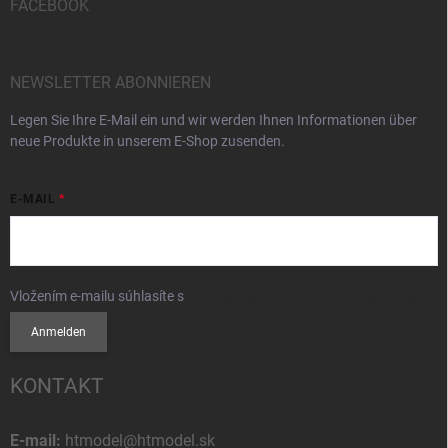
FACEBOOK
NEWSLETTER ABONNIEREN
Legen Sie Ihre E-Mail ein und wir werden Ihnen Informationen über
neue Produkte in unserem E-Shop zusenden.
E-MAIL
Vložením e-mailu súhlasíte s
podmienkami ochrany osobných údajov
Anmelden
KONTAKT
E-mail:
htmodel@htmodel.sk