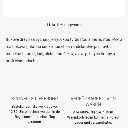
11
Artikel insgesamt
S
t
e
Bukové drevo sa vyznačuje vysokou tvrdosťou a pevnosťou. Preto
u
má buková guľatina široké použitie v modelárstve pri stavbe
e
modelov lietadiel, lodí, alebo domčekov, ale aj pri iných hobby a
r
e
profi činnostiach.
l
e
m
e
n
t
e
SCHNELLE LIEFERUNG
VERFÜGBARKEIT VON
d
WAREN
Bestellungen, die werktags vor
e
12:30 Uhr eingehen, werden in der
Alle Artikel, die Sie in Ihren
r
Regel noch am selben Tag
Warenkorb legen können, sind auf
L
versandt.
Lager und versandfertig.
i