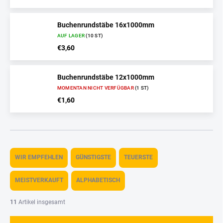
Buchenrundstäbe 16x1000mm
AUF LAGER
(10 ST)
€3,60
Buchenrundstäbe 12x1000mm
MOMENTAN NICHT VERFÜGBAR
(1 ST)
€1,60
P
r
WIR EMPFEHLEN
GÜNSTIGSTE
TEUERSTE
o
d
MEISTVERKAUFT
ALPHABETISCH
u
k
11
Artikel insgesamt
t
s