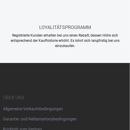
s
t
e
LOYALITÄTSPROGRAMM
Registrierte Kunden erhalten bei uns einen Rabatt, dessen Höhe sich
entsprechend der Kaufhistorie erhöht. Es lohnt sich langfristig bei uns
einzukaufen.
F
u
ß
z
e
i
ÜBER UNS
l
Allgemeine Verkaufsbedingungen
e
Garantie- und Reklamationsbedingungen
Rücktritt vom Vertrag