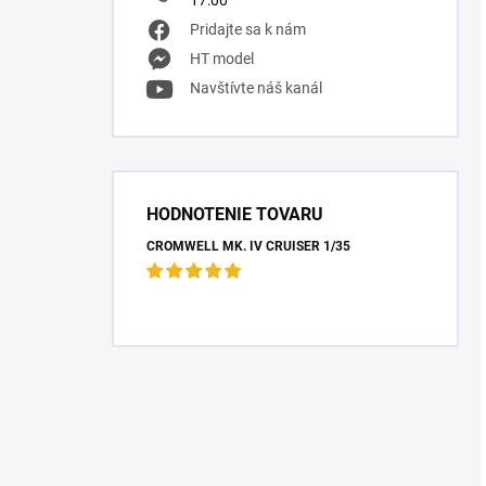
17:00
Pridajte sa k nám
HT model
Navštívte náš kanál
HODNOTENIE TOVARU
CROMWELL MK. IV CRUISER 1/35