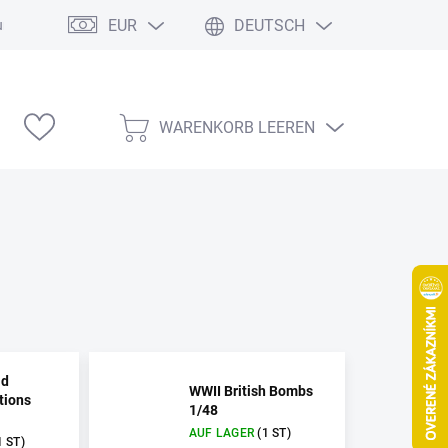
EUR
DEUTSCH
ung
Modelárske výstavy
WARENKORB LEEREN
WARENKORB
ld
WWII British Bombs
tions
1/48
AUF LAGER
(1 ST)
1 ST)