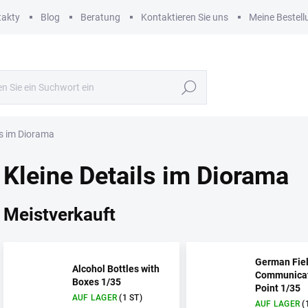
takty
Blog
Beratung
Kontaktieren Sie uns
Meine Bestell
Suchen
ls im Diorama
Kleine Details im Diorama
Meistverkauft
German Fie
Alcohol Bottles with
Communica
Boxes 1/35
Point 1/35
AUF LAGER
(1 ST)
AUF LAGER
(