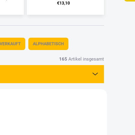
€13,10
TVERKAUFT
ALPHABETISCH
165
Artikel insgesamt
07460
8513300