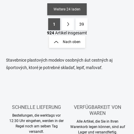
Weitere 24 laden
1
39
S
P
t
a
924
Artikel insgesamt
e
g
Nach oben
u
i
e
n
r
i
e
Stavebnice plastových modelov osobných áut cestných aj
e
l
športových, ktoré je potrebné skladať, lepiť, maľovať.
e
r
m
u
e
n
n
g
t
e
d
SCHNELLE LIEFERUNG
VERFÜGBARKEIT VON
e
WAREN
Bestellungen, die werktags vor
r
12:30 Uhr eingehen, werden in der
Alle Artikel, die Sie in Ihren
L
Regel noch am selben Tag
Warenkorb legen können, sind auf
i
versandt.
Lager und versandfertig.