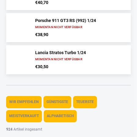
€40,70
Porsche 911 GT3 RS (992) 1/24
MOMENTAN NICHT VERFÜGBAR
€38,90
Lancia Stratos Turbo 1/24
MOMENTAN NICHT VERFÜGBAR
€30,50
P
r
WIR EMPFEHLEN
GÜNSTIGSTE
TEUERSTE
o
d
MEISTVERKAUFT
ALPHABETISCH
u
k
924
Artikel insgesamt
t