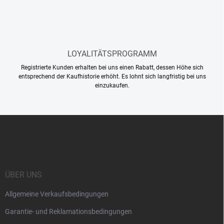
s
t
e
LOYALITÄTSPROGRAMM
Registrierte Kunden erhalten bei uns einen Rabatt, dessen Höhe sich
entsprechend der Kaufhistorie erhöht. Es lohnt sich langfristig bei uns
einzukaufen.
F
u
ß
z
e
i
ÜBER UNS
l
Allgemeine Verkaufsbedingungen
e
Garantie- und Reklamationsbedingungen