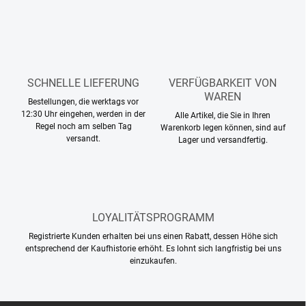
e
r
m
u
e
n
n
g
t
e
d
SCHNELLE LIEFERUNG
VERFÜGBARKEIT VON
e
WAREN
Bestellungen, die werktags vor
r
12:30 Uhr eingehen, werden in der
Alle Artikel, die Sie in Ihren
L
Regel noch am selben Tag
Warenkorb legen können, sind auf
i
versandt.
Lager und versandfertig.
s
t
e
LOYALITÄTSPROGRAMM
Registrierte Kunden erhalten bei uns einen Rabatt, dessen Höhe sich
entsprechend der Kaufhistorie erhöht. Es lohnt sich langfristig bei uns
einzukaufen.