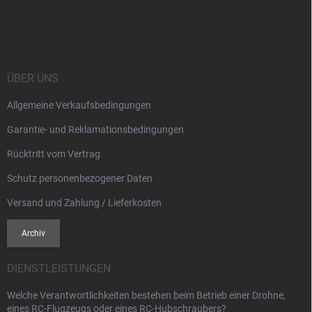
F
u
ß
z
e
i
ÜBER UNS
l
Allgemeine Verkaufsbedingungen
e
Garantie- und Reklamationsbedingungen
Rücktritt vom Vertrag
Schutz personenbezogener Daten
Versand und Zahlung / Lieferkosten
Archiv
DIENSTLEISTUNGEN
Welche Verantwortlichkeiten bestehen beim Betrieb einer Drohne,
eines RC-Flugzeugs oder eines RC-Hubschraubers?