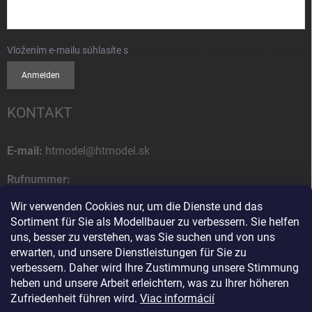
Vložením e-mailu súhlasíte s
podmienkami ochrany osobných údajov
Anmelden
KONTAKT
E-mail:
htmodel@htmodel.sk
Rufnummer:
+421 (0) 52 7768 212
Wir verwenden Cookies nur, um die Dienste und das
Sortiment für Sie als Modellbauer zu verbessern. Sie helfen
Postanschrift:
uns, besser zu verstehen, was Sie suchen und von uns
HT model
erwarten, und unsere Dienstleistungen für Sie zu
Na letisko 49
verbessern. Daher wird Ihre Zustimmung unsere Stimmung
058 01 Poprad
heben und unsere Arbeit erleichtern, was zu Ihrer höheren
Slowakische Republik
Zufriedenheit führen wird.
Viac informácií