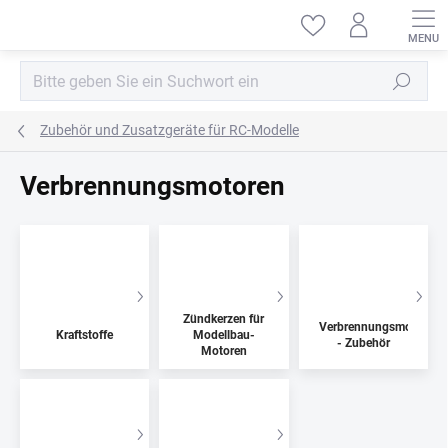
Zum
Inhalt
springen
Suchen
Zubehör und Zusatzgeräte für RC-Modelle
Verbrennungsmotoren
Zündkerzen für
Verbrennungsmotoren
Kraftstoffe
Modellbau-
- Zubehör
Motoren