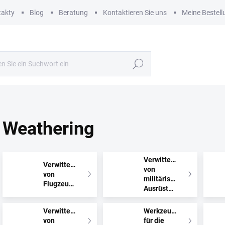
takty
Blog
Beratung
Kontaktieren Sie uns
Meine Bestell
Suchen
Weathering
Verwitterung
Verwitterung
von
von
militärischer
Flugzeugen
Ausrüstung
Verwitterung
Werkzeuge
von
für die