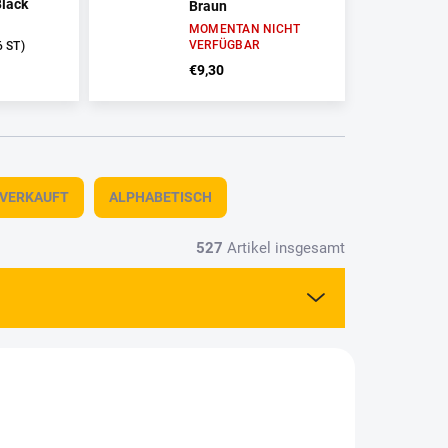
Black
Braun
MOMENTAN NICHT
VERFÜGBAR
6 ST)
€9,30
TVERKAUFT
ALPHABETISCH
527
Artikel insgesamt
750-03
3207750-06