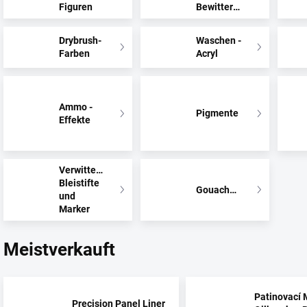
Figuren
Bewitterung
Drybrush-
Waschen -
Farben
Acryl
Ammo -
Pigmente
Effekte
Verwitterung
Bleistifte
Gouachefarben
und
Marker
Meistverkauft
Patinovací 
Precision Panel Liner