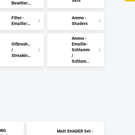
Sets
Bewitterung
Filter -
Ammo -
Emaille/Acryl
Shaders
Ammo -
Oilbrushers
Emaille-
/
Schlamm
Streakingbrushers
/
Schlammspritzer
MIG
Matt SHADER Set -