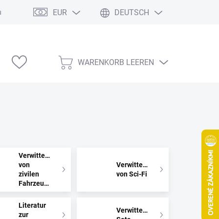
EUR
DEUTSCH
ung
Modelárske výstavy
WARENKORB LEEREN
WARENKORB
Verwitterung
von
Verwitterung
zivilen
von Sci-Fi
Fahrzeugen
Literatur
Verwitterungs-
zur