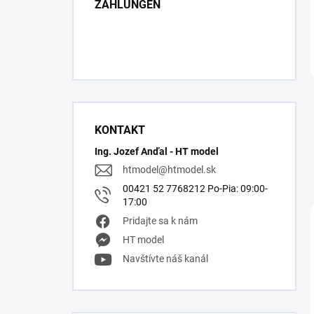
ZAHLUNGEN
KONTAKT
Ing. Jozef Anďal - HT model
htmodel
@
htmodel.sk
00421 52 7768212 Po-Pia: 09:00-
17:00
Pridajte sa k nám
HT model
Navštívte náš kanál