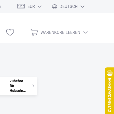
EUR
DEUTSCH
ung
Modelárske výstavy
WARENKORB LEEREN
WARENKORB
Zubehör
für
Hubschraubermodelle