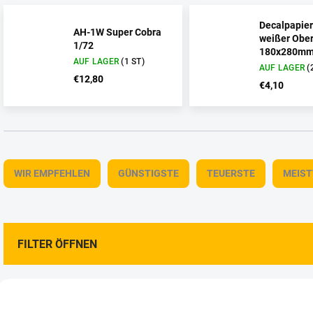
Decalpapier
AH-1W Super Cobra
weißer Ober
1/72
180x280mm 
AUF LAGER
(1 ST)
Laserdrucke
AUF LAGER
(
€12,80
€4,10
P
r
WIR EMPFEHLEN
GÜNSTIGSTE
TEUERSTE
MEIS
o
d
u
k
t
FILTER ÖFFNEN
s
o
L
r
i
t
2400152
24