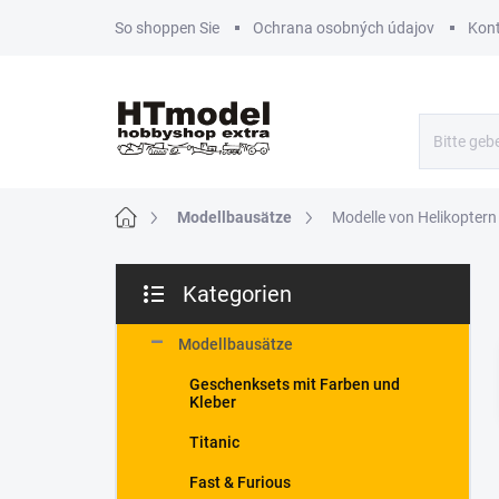
Zum
So shoppen Sie
Ochrana osobných údajov
Kon
Inhalt
springen
Startseite
Modellbausätze
Modelle von Helikoptern
S
Kategorien
e
Kategorien
i
überspringen
t
Modellbausätze
e
Geschenksets mit Farben und
n
Kleber
l
e
Titanic
i
Fast & Furious
s