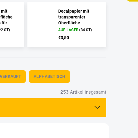
 mit
Decalpapier mit
fläche
transparenter
für
Oberfläche
r
180x280mm für
22 ST)
AUF LAGER
(34 ST)
Laserdrucker
€3,50
TVERKAUFT
ALPHABETISCH
253
Artikel insgesamt
32003
2435003