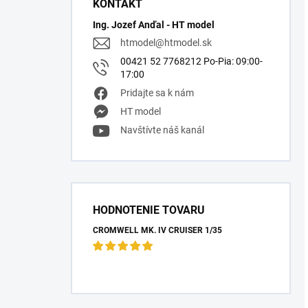
KONTAKT
Ing. Jozef Anďal - HT model
htmodel
@
htmodel.sk
00421 52 7768212 Po-Pia: 09:00-
17:00
Pridajte sa k nám
HT model
Navštívte náš kanál
HODNOTENIE TOVARU
CROMWELL MK. IV CRUISER 1/35