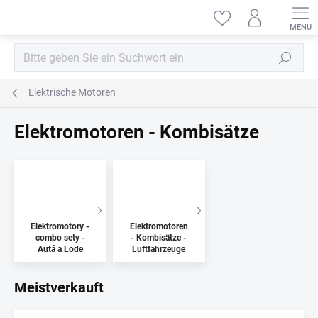
Zum
Inhalt
springen
Suchen
Elektrische Motoren
Elektromotoren - Kombisätze
Elektromotory -
Elektromotoren
combo sety -
- Kombisätze -
Autá a Lode
Luftfahrzeuge
Meistverkauft