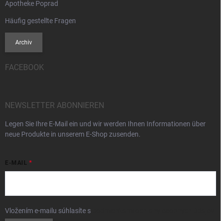
Apotheke Poprad
Häufig gestellte Fragen
Archiv
FACEBOOK
NEWSLETTER ABONNIEREN
Legen Sie Ihre E-Mail ein und wir werden Ihnen Informationen über
neue Produkte in unserem E-Shop zusenden.
E-MAIL
Vložením e-mailu súhlasíte s
podmienkami ochrany osobných údajov