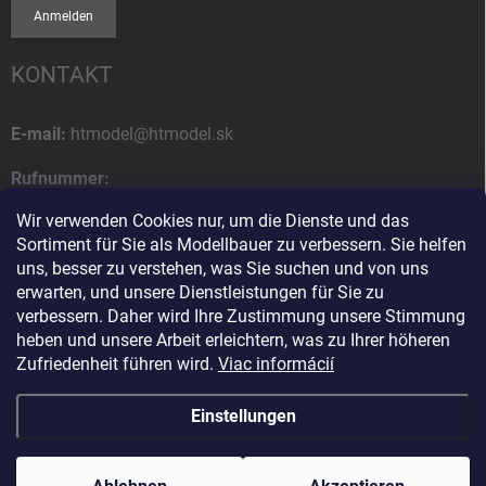
Anmelden
KONTAKT
E-mail:
htmodel@htmodel.sk
Rufnummer:
+421 (0) 52 7768 212
Wir verwenden Cookies nur, um die Dienste und das
Sortiment für Sie als Modellbauer zu verbessern. Sie helfen
Postanschrift:
uns, besser zu verstehen, was Sie suchen und von uns
HT model
erwarten, und unsere Dienstleistungen für Sie zu
Na letisko 49
verbessern. Daher wird Ihre Zustimmung unsere Stimmung
058 01 Poprad
heben und unsere Arbeit erleichtern, was zu Ihrer höheren
Slowakische Republik
Zufriedenheit führen wird.
Viac informácií
Einstellungen
Copyright 2026
HT model
. Alle Rechte vorbehalten.
Cookie-Einstellungen
ändern