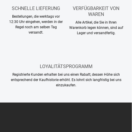
e
m
SCHNELLE LIEFERUNG
VERFÜGBARKEIT VON
e
WAREN
Bestellungen, die werktags vor
n
12:30 Uhr eingehen, werden in der
Alle Artikel, die Sie in Ihren
t
Regel noch am selben Tag
Warenkorb legen können, sind auf
e
versandt.
Lager und versandfertig.
d
e
r
L
i
s
LOYALITÄTSPROGRAMM
t
e
Registrierte Kunden erhalten bei uns einen Rabatt, dessen Höhe sich
entsprechend der Kaufhistorie erhöht. Es lohnt sich langfristig bei uns
einzukaufen.
F
u
ß
z
e