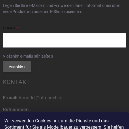
Legen Sie Ihre E-Mail ein und wir werden Ihnen Informationen über
neue Produkte in unserem E-Shop zusenden.
E-MAIL
Vložením e-mailu súhlasíte s
podmienkami ochrany osobných údajov
Anmelden
KONTAKT
E-mail:
htmodel@htmodel.sk
Rufnummer:
+421 (0) 52 7768 212
Wir verwenden Cookies nur, um die Dienste und das
Sortiment für Sie als Modellbauer zu verbessern. Sie helfen
Postanschrift: