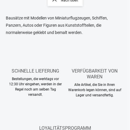
Nach oben
u
i
e
n
r
i
e
Bausätze mit Modellen von Miniaturflugzeugen, Schiffen,
e
l
Panzern, Autos oder Figuren aus Kunststoffteilen, die
e
r
normalerweise geklebt und bemalt werden.
m
u
e
n
n
g
t
e
d
e
SCHNELLE LIEFERUNG
VERFÜGBARKEIT VON
r
WAREN
L
Bestellungen, die werktags vor
i
12:30 Uhr eingehen, werden in der
Alle Artikel, die Sie in Ihren
s
Regel noch am selben Tag
Warenkorb legen können, sind auf
versandt.
t
Lager und versandfertig.
e
LOYALITÄTSPROGRAMM