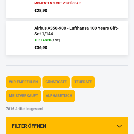
MOMENTAN NICHT VERFÜGBAR
€28,90
Airbus A350-900 - Lufthansa 100 Years Gift-
Set 1/144
AUF LAGER
(1 ST)
€36,90
P
r
WIR EMPFEHLEN
GÜNSTIGSTE
TEUERSTE
o
d
MEISTVERKAUFT
ALPHABETISCH
u
k
7816
Artikel insgesamt
t
s
FILTER ÖFFNEN
o
r