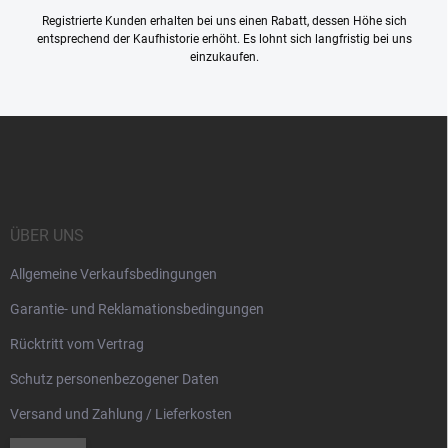
Registrierte Kunden erhalten bei uns einen Rabatt, dessen Höhe sich
entsprechend der Kaufhistorie erhöht. Es lohnt sich langfristig bei uns
einzukaufen.
F
u
ß
z
e
i
ÜBER UNS
l
Allgemeine Verkaufsbedingungen
e
Garantie- und Reklamationsbedingungen
Rücktritt vom Vertrag
Schutz personenbezogener Daten
Versand und Zahlung / Lieferkosten