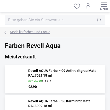
Zum
Inhalt
springen
Suchen
Modellierfarben und Lacke
Farben Revell Aqua
Meistverkauft
Revell AQUA Farbe – 09 Anthrazitgrau Matt
RAL7021 18 ml
AUF LAGER
(16 ST)
€2,90
Revell AQUA Farbe – 36 Karminrot Matt
RAL3002 18 ml