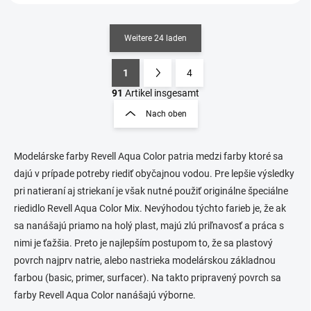
Weitere 24 laden
1
4
S
P
t
a
91
Artikel insgesamt
e
g
Nach oben
u
i
e
n
r
i
e
Modelárske farby Revell Aqua Color patria medzi farby ktoré sa
e
l
dajú v prípade potreby riediť obyčajnou vodou. Pre lepšie výsledky
e
r
pri natieraní aj striekaní je však nutné použiť originálne špeciálne
m
u
riedidlo Revell Aqua Color Mix. Nevýhodou týchto farieb je, že ak
e
n
n
sa nanášajú priamo na holý plast, majú zlú priľnavosť a práca s
g
t
nimi je ťažšia. Preto je najlepším postupom to, že sa plastový
e
povrch najprv natrie, alebo nastrieka modelárskou základnou
d
e
farbou (basic, primer, surfacer). Na takto pripravený povrch sa
r
farby Revell Aqua Color nanášajú výborne.
L