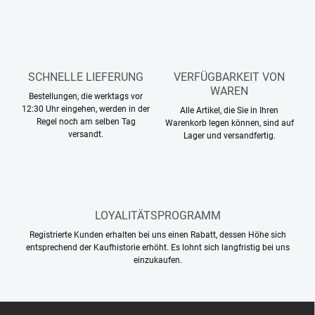
i
s
t
e
SCHNELLE LIEFERUNG
VERFÜGBARKEIT VON
WAREN
Bestellungen, die werktags vor
12:30 Uhr eingehen, werden in der
Alle Artikel, die Sie in Ihren
Regel noch am selben Tag
Warenkorb legen können, sind auf
versandt.
Lager und versandfertig.
LOYALITÄTSPROGRAMM
Registrierte Kunden erhalten bei uns einen Rabatt, dessen Höhe sich
entsprechend der Kaufhistorie erhöht. Es lohnt sich langfristig bei uns
einzukaufen.
F