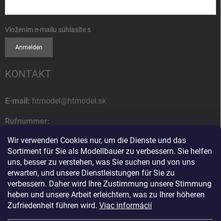
Vložením e-mailu súhlasíte s
podmienkami ochrany osobných údajov
Anmelden
KONTAKT
E-mail:
htmodel@htmodel.sk
Rufnummer:
+421 (0) 52 7768 212
Wir verwenden Cookies nur, um die Dienste und das
Sortiment für Sie als Modellbauer zu verbessern. Sie helfen
Postanschrift:
uns, besser zu verstehen, was Sie suchen und von uns
HT model
erwarten, und unsere Dienstleistungen für Sie zu
Na letisko 49
verbessern. Daher wird Ihre Zustimmung unsere Stimmung
058 01 Poprad
heben und unsere Arbeit erleichtern, was zu Ihrer höheren
Slowakische Republik
Zufriedenheit führen wird.
Viac informácií