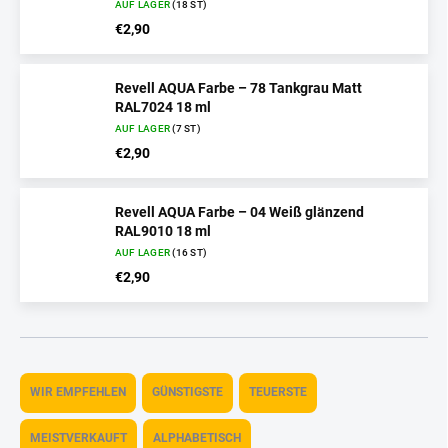
AUF LAGER
(18 ST)
€2,90
Revell AQUA Farbe – 78 Tankgrau Matt
RAL7024 18 ml
AUF LAGER
(7 ST)
€2,90
Revell AQUA Farbe – 04 Weiß glänzend
RAL9010 18 ml
AUF LAGER
(16 ST)
€2,90
P
r
WIR EMPFEHLEN
GÜNSTIGSTE
TEUERSTE
o
d
MEISTVERKAUFT
ALPHABETISCH