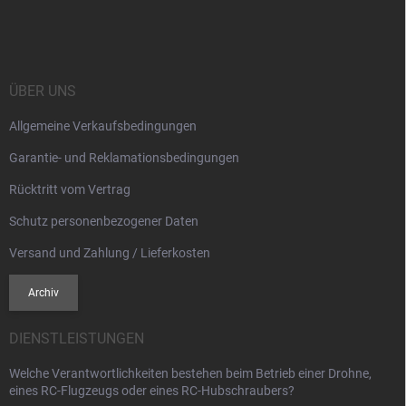
u
ß
z
e
i
ÜBER UNS
l
Allgemeine Verkaufsbedingungen
e
Garantie- und Reklamationsbedingungen
Rücktritt vom Vertrag
Schutz personenbezogener Daten
Versand und Zahlung / Lieferkosten
Archiv
DIENSTLEISTUNGEN
Welche Verantwortlichkeiten bestehen beim Betrieb einer Drohne,
eines RC-Flugzeugs oder eines RC-Hubschraubers?