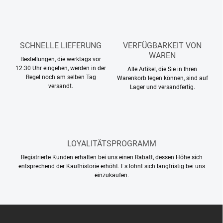
r
m
u
e
n
n
g
t
SCHNELLE LIEFERUNG
VERFÜGBARKEIT VON
e
d
WAREN
Bestellungen, die werktags vor
e
12:30 Uhr eingehen, werden in der
Alle Artikel, die Sie in Ihren
r
Regel noch am selben Tag
Warenkorb legen können, sind auf
L
versandt.
Lager und versandfertig.
i
s
t
e
LOYALITÄTSPROGRAMM
Registrierte Kunden erhalten bei uns einen Rabatt, dessen Höhe sich
entsprechend der Kaufhistorie erhöht. Es lohnt sich langfristig bei uns
einzukaufen.
F
u