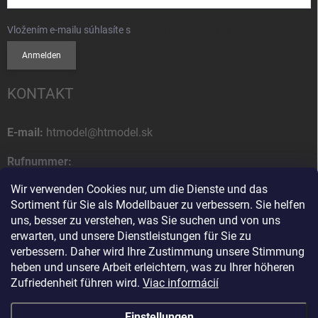
Vložením e-mailu súhlasíte s
podmienkami ochrany osobných údajov
Anmelden
KONTAKT
E-mail:
htmodel@htmodel.sk
Rufnummer:
+421 (0) 52 7768 212
Wir verwenden Cookies nur, um die Dienste und das
Sortiment für Sie als Modellbauer zu verbessern. Sie helfen
Postanschrift:
uns, besser zu verstehen, was Sie suchen und von uns
HT model
erwarten, und unsere Dienstleistungen für Sie zu
Na letisko 49
verbessern. Daher wird Ihre Zustimmung unsere Stimmung
058 01 Poprad
heben und unsere Arbeit erleichtern, was zu Ihrer höheren
Slowakische Republik
Zufriedenheit führen wird.
Viac informácií
Einstellungen