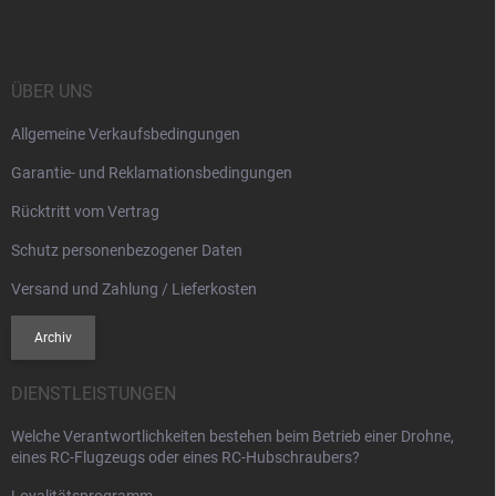
ß
z
e
i
ÜBER UNS
l
Allgemeine Verkaufsbedingungen
e
Garantie- und Reklamationsbedingungen
Rücktritt vom Vertrag
Schutz personenbezogener Daten
Versand und Zahlung / Lieferkosten
Archiv
DIENSTLEISTUNGEN
Welche Verantwortlichkeiten bestehen beim Betrieb einer Drohne,
eines RC-Flugzeugs oder eines RC-Hubschraubers?
Loyalitätsprogramm