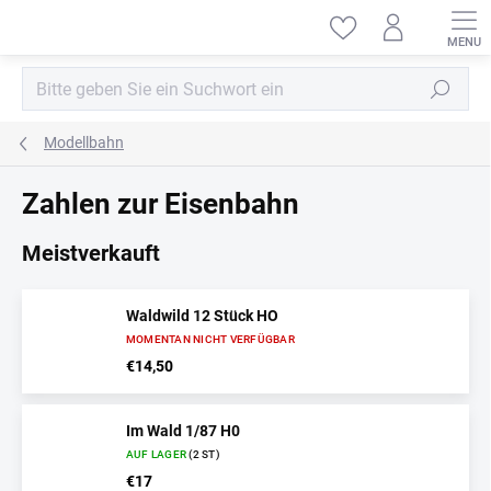
Zum
Inhalt
springen
Suchen
Modellbahn
Zahlen zur Eisenbahn
Meistverkauft
Waldwild 12 Stück HO
MOMENTAN NICHT VERFÜGBAR
€14,50
Im Wald 1/87 H0
AUF LAGER
(2 ST)
€17