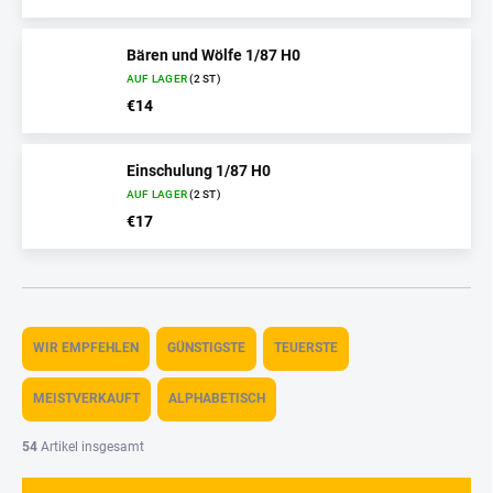
Bären und Wölfe 1/87 H0
AUF LAGER
(2 ST)
€14
Einschulung 1/87 H0
AUF LAGER
(2 ST)
€17
P
r
WIR EMPFEHLEN
GÜNSTIGSTE
TEUERSTE
o
d
MEISTVERKAUFT
ALPHABETISCH
u
k
54
Artikel insgesamt
t
s