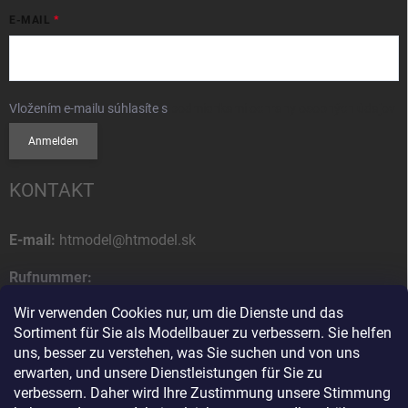
E-MAIL
Vložením e-mailu súhlasíte s
podmienkami ochrany osobných údajov
Anmelden
KONTAKT
E-mail:
htmodel@htmodel.sk
Rufnummer:
+421 (0) 52 7768 212
Wir verwenden Cookies nur, um die Dienste und das
Sortiment für Sie als Modellbauer zu verbessern. Sie helfen
Postanschrift:
uns, besser zu verstehen, was Sie suchen und von uns
HT model
erwarten, und unsere Dienstleistungen für Sie zu
Na letisko 49
verbessern. Daher wird Ihre Zustimmung unsere Stimmung
058 01 Poprad