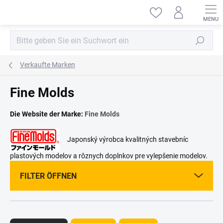
Zum
Inhalt
springen
Suchen
Verkaufte Marken
Fine Molds
Die Website der Marke:
Fine Molds
Japonský výrobca kvalitných stavebníc
plastových modelov a rôznych doplnkov pre vylepšenie modelov.
FILTER ÖFFNEN
P