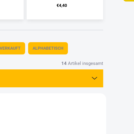
€4,40
TVERKAUFT
ALPHABETISCH
14
Artikel insgesamt
AKG05
AKI-AKG04