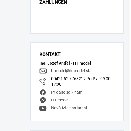
ZAHLUNGEN
KONTAKT
Ing. Jozef Anďal - HT model
htmodel
@
htmodel.sk
00421 52 7768212 Po-Pia: 09:00-
17:00
Pridajte sa k nám
HT model
Navštívte náš kanál