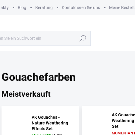
takty
Blog
Beratung
Kontaktieren Sie uns
Meine Bestell
Suchen
Gouachefarben
Meistverkauft
AK Gouache
AK Gouaches -
Weathering 
Nature Weathering
Set
Effects Set
MOMENTAN 