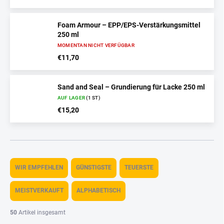
Foam Armour – EPP/EPS-Verstärkungsmittel
250 ml
MOMENTAN NICHT VERFÜGBAR
€11,70
Sand and Seal – Grundierung für Lacke 250 ml
AUF LAGER
(1 ST)
€15,20
P
r
WIR EMPFEHLEN
GÜNSTIGSTE
TEUERSTE
o
d
MEISTVERKAUFT
ALPHABETISCH
u
k
50
Artikel insgesamt
t