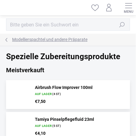
Zum
Inhalt
springen
Suchen
Modellierspachtel und andere Präparate
Spezielle Zubereitungsprodukte
Meistverkauft
Airbrush Flow Improver 100ml
AUF LAGER
(4 ST)
€7,50
Tamiya Pinselpflegefluid 23ml
AUF LAGER
(5 ST)
€4,10