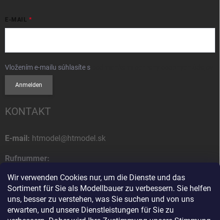
E-MAIL
Vložením e-mailu súhlasíte s
podmienkami ochrany osobných údajov
Anmelden
KONTAKT
E-mail:
htmodel@htmodel.sk
Rufnummer:
+421 (0) 52 7768 212
Wir verwenden Cookies nur, um die Dienste und das
Sortiment für Sie als Modellbauer zu verbessern. Sie helfen
Postanschrift:
uns, besser zu verstehen, was Sie suchen und von uns
HT model
erwarten, und unsere Dienstleistungen für Sie zu
Na letisko 49