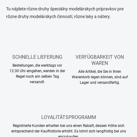
n
r
i
e
Tu nájdete rôzne druhy špeciálny modelárskych prípravkov pre
e
l
rôzne druhy modelárskych činností, rôzne laky a nátery.
e
r
m
u
e
n
n
g
t
e
d
SCHNELLE LIEFERUNG
VERFÜGBARKEIT VON
e
WAREN
Bestellungen, die werktags vor
r
12:30 Uhr eingehen, werden in der
Alle Artikel, die Sie in Ihren
L
Regel noch am selben Tag
Warenkorb legen können, sind auf
i
versandt.
Lager und versandfertig.
s
t
e
LOYALITÄTSPROGRAMM
Registrierte Kunden erhalten bei uns einen Rabatt, dessen Höhe sich
entsprechend der Kaufhistorie erhöht. Es lohnt sich langfristig bei uns
einzukaufen.