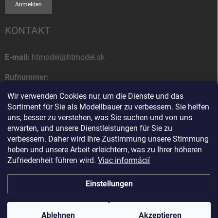
Anmelden
KONTAKT
E-mail:
htmodel@htmodel.sk
Rufnummer:
+421 (0) 52 7768 212
Wir verwenden Cookies nur, um die Dienste und das
Sortiment für Sie als Modellbauer zu verbessern. Sie helfen
Postanschrift:
uns, besser zu verstehen, was Sie suchen und von uns
HT model
erwarten, und unsere Dienstleistungen für Sie zu
Na letisko 49
verbessern. Daher wird Ihre Zustimmung unsere Stimmung
058 01 Poprad
heben und unsere Arbeit erleichtern, was zu Ihrer höheren
Slowakische Republik
Zufriedenheit führen wird.
Viac informácií
Einstellungen
Copyright 2026
HT model
. Alle Rechte vorbehalten.
Cookie-Einstellungen
ändern
Ablehnen
Ako vám pomôžem?
Akzeptieren