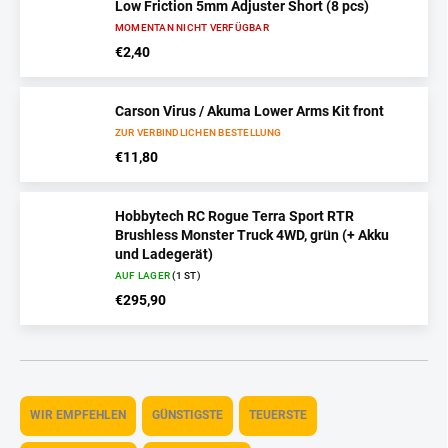
Low Friction 5mm Adjuster Short (8 pcs)
MOMENTAN NICHT VERFÜGBAR
€2,40
Carson Virus / Akuma Lower Arms Kit front
ZUR VERBINDLICHEN BESTELLUNG
€11,80
Hobbytech RC Rogue Terra Sport RTR
Brushless Monster Truck 4WD, grün (+ Akku
und Ladegerät)
AUF LAGER
(1 ST)
€295,90
P
r
WIR EMPFEHLEN
GÜNSTIGSTE
TEUERSTE
o