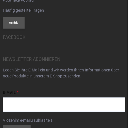
Apotheke Poprad
Häufig gestellte Fragen
Archiv
FACEBOOK
NEWSLETTER ABONNIEREN
Legen Sie Ihre E-Mail ein und wir werden Ihnen Informationen über
neue Produkte in unserem E-Shop zusenden.
E-MAIL
Vložením e-mailu súhlasíte s
podmienkami ochrany osobných údajov