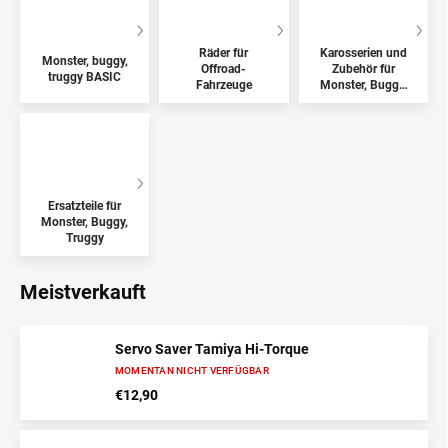
Räder für
Karosserien und
Monster, buggy,
Offroad-
Zubehör für
truggy BASIC
Fahrzeuge
Monster, Buggy,
Truggy und
Short Course
Ersatzteile für
Monster, Buggy,
Truggy
Meistverkauft
Servo Saver Tamiya Hi-Torque
MOMENTAN NICHT VERFÜGBAR
€12,90