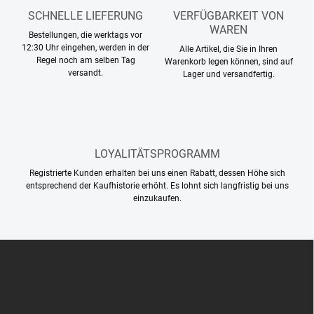
d
SCHNELLE LIEFERUNG
VERFÜGBARKEIT VON
e
WAREN
Bestellungen, die werktags vor
r
12:30 Uhr eingehen, werden in der
Alle Artikel, die Sie in Ihren
L
Regel noch am selben Tag
Warenkorb legen können, sind auf
i
versandt.
Lager und versandfertig.
s
t
e
LOYALITÄTSPROGRAMM
Registrierte Kunden erhalten bei uns einen Rabatt, dessen Höhe sich
entsprechend der Kaufhistorie erhöht. Es lohnt sich langfristig bei uns
einzukaufen.
F
u
ß
z
e