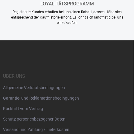
LOYALITÄTSPROGRAMM
Registrierte Kunden erhalten bei uns einen Rabatt, dessen Höhe sich
entsprechend der Kaufhistorie erhöht. Es lohnt sich langfristig bei uns
einzukaufen.
F
u
ß
z
e
i
ÜBER UNS
l
Allgemeine Verkaufsbedingungen
e
Garantie- und Reklamationsbedingungen
Rücktritt vom Vertrag
Schutz personenbezogener Daten
Versand und Zahlung / Lieferkosten