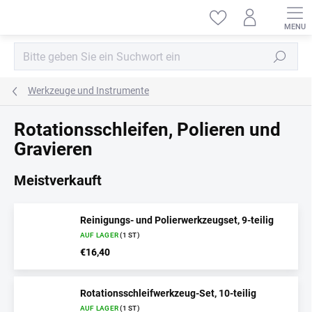
Zum
Inhalt
springen
Suchen
Werkzeuge und Instrumente
Rotationsschleifen, Polieren und
Gravieren
Meistverkauft
Reinigungs- und Polierwerkzeugset, 9-teilig
AUF LAGER
(1 ST)
€16,40
Rotationsschleifwerkzeug-Set, 10-teilig
AUF LAGER
(1 ST)