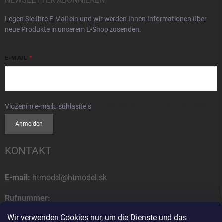
NEWSLETTER ABONNIEREN
Legen Sie Ihre E-Mail ein und wir werden Ihnen Informationen über
neue Produkte in unserem E-Shop zusenden.
E-MAIL
Vložením e-mailu súhlasíte s
podmienkami ochrany osobných údajov
Anmelden
KONTAKT
E-mail:
htmodel@htmodel.sk
Rufnummer:
+421 (0) 52 7768 212
Wir verwenden Cookies nur, um die Dienste und das