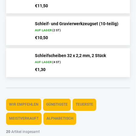
€11,50
Schleif- und Gravierwerkzeugset (10-teilig)
AUF LAGER
(2 ST)
€10,50
Schleifscheiben 32 x 2,2 mm, 2 Stück
AUF LAGER
(4 ST)
€1,30
P
r
WIR EMPFEHLEN
GÜNSTIGSTE
TEUERSTE
o
d
MEISTVERKAUFT
ALPHABETISCH
u
k
20
Artikel insgesamt