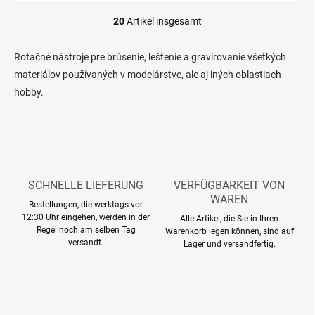
20
Artikel insgesamt
S
t
e
Rotačné nástroje pre brúsenie, leštenie a gravírovanie všetkých
u
materiálov používaných v modelárstve, ale aj iných oblastiach
e
hobby.
r
e
l
e
m
e
n
SCHNELLE LIEFERUNG
VERFÜGBARKEIT VON
t
WAREN
e
Bestellungen, die werktags vor
d
12:30 Uhr eingehen, werden in der
Alle Artikel, die Sie in Ihren
e
Regel noch am selben Tag
Warenkorb legen können, sind auf
r
versandt.
Lager und versandfertig.
L
i
s
t
e