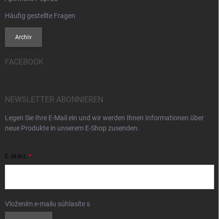
Häufig gestellte Fragen
Archiv
FACEBOOK
NEWSLETTER ABONNIEREN
Legen Sie Ihre E-Mail ein und wir werden Ihnen Informationen über
neue Produkte in unserem E-Shop zusenden.
E-MAIL
Vložením e-mailu súhlasíte s
podmienkami ochrany osobných údajov