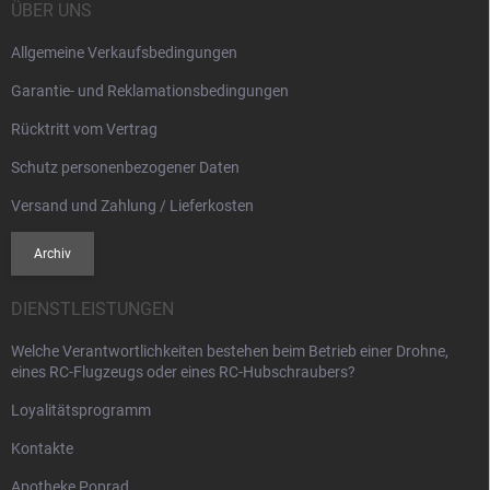
d
i
ÜBER UNS
e
l
r
Allgemeine Verkaufsbedingungen
e
L
i
Garantie- und Reklamationsbedingungen
s
t
Rücktritt vom Vertrag
e
Schutz personenbezogener Daten
Versand und Zahlung / Lieferkosten
Archiv
DIENSTLEISTUNGEN
Welche Verantwortlichkeiten bestehen beim Betrieb einer Drohne,
eines RC-Flugzeugs oder eines RC-Hubschraubers?
Loyalitätsprogramm
Kontakte
Apotheke Poprad