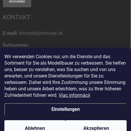
Anmelden
KONTAKT
E-mail:
htmodel@htmodel.sk
Rufnummer:
+421 (0) 52 7768 212
Wir verwenden Cookies nur, um die Dienste und das
Sortiment für Sie als Modellbauer zu verbessern. Sie helfen
Postanschrift:
uns, besser zu verstehen, was Sie suchen und von uns
HT model
erwarten, und unsere Dienstleistungen für Sie zu
Na letisko 49
verbessern. Daher wird Ihre Zustimmung unsere Stimmung
058 01 Poprad
heben und unsere Arbeit erleichtern, was zu Ihrer höheren
Slowakische Republik
Zufriedenheit führen wird.
Viac informácií
Einstellungen
Copyright 2026
HT model
. Alle Rechte vorbehalten.
Cookie-Einstellungen
ändern
Ablehnen
Ako vám pomôžem?
Akzeptieren