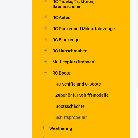
RC Trucks, Traktoren,
t
Baumaschinen
e
RC Autos
RC Panzer und Militärfahrzeuge
RC Flugzeuge
RC Hubschrauber
Multicopter (Drohnen)
RC Boote
RC Schiffe und U-Boote
Zubehör für Schiffsmodelle
Bootsschächte
Schiffspropeller
Weathering