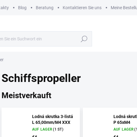
takty
Blog
Beratung
Kontaktieren Sie uns
Meine Bestell
Suchen
er
Schiffspropeller
Meistverkauft
Lodná skrutka 3-listá
Lodná skrutk
L 65,00mm/M4 XXX
P 65xM4
AUF LAGER
(1 ST)
AUF LAGER
(