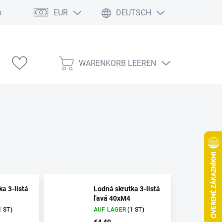
EUR
DEUTSCH
ung
Modelárske výstavy
WARENKORB LEEREN
WARENKORB
a 3-listá
Lodná skrutka 3-listá
ľavá 40xM4
1 ST)
AUF LAGER
(1 ST)