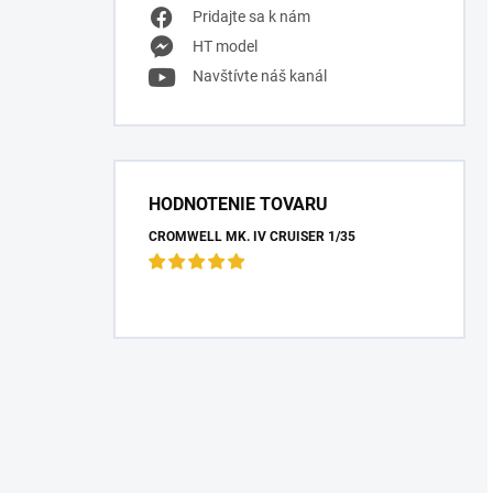
Pridajte sa k nám
HT model
Navštívte náš kanál
HODNOTENIE TOVARU
CROMWELL MK. IV CRUISER 1/35