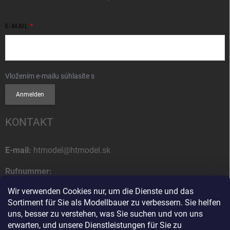
E-MAIL
Vložením e-mailu súhlasíte s
podmienkami ochrany osobných údajov
Anmelden
KONTAKT
E-mail:
htmodel@htmodel.sk
Rufnummer:
+421 (0) 52 7768 212
Wir verwenden Cookies nur, um die Dienste und das
Sortiment für Sie als Modellbauer zu verbessern. Sie helfen
Postanschrift:
uns, besser zu verstehen, was Sie suchen und von uns
HT model
erwarten, und unsere Dienstleistungen für Sie zu
Na letisko 49