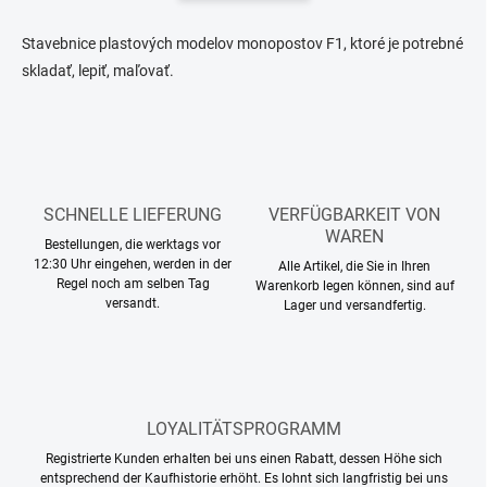
e
n
r
i
e
Stavebnice plastových modelov monopostov F1, ktoré je potrebné
e
l
skladať, lepiť, maľovať.
e
r
m
u
e
n
n
g
t
e
d
SCHNELLE LIEFERUNG
VERFÜGBARKEIT VON
e
WAREN
Bestellungen, die werktags vor
r
12:30 Uhr eingehen, werden in der
Alle Artikel, die Sie in Ihren
L
Regel noch am selben Tag
Warenkorb legen können, sind auf
i
versandt.
Lager und versandfertig.
s
t
e
LOYALITÄTSPROGRAMM
Registrierte Kunden erhalten bei uns einen Rabatt, dessen Höhe sich
entsprechend der Kaufhistorie erhöht. Es lohnt sich langfristig bei uns