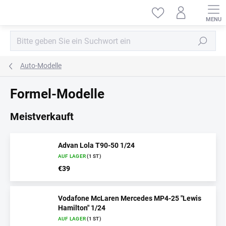
Zum
Inhalt
springen
Suchen
Auto-Modelle
Formel-Modelle
Meistverkauft
Advan Lola T90-50 1/24
AUF LAGER
(1 ST)
€39
Vodafone McLaren Mercedes MP4-25 "Lewis
Hamilton" 1/24
AUF LAGER
(1 ST)