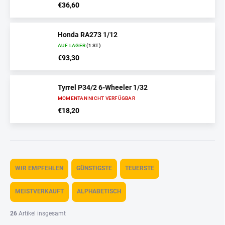
€36,60
Honda RA273 1/12
AUF LAGER
(1 ST)
€93,30
Tyrrel P34/2 6-Wheeler 1/32
MOMENTAN NICHT VERFÜGBAR
€18,20
P
r
WIR EMPFEHLEN
GÜNSTIGSTE
TEUERSTE
o
d
MEISTVERKAUFT
ALPHABETISCH
u
k
26
Artikel insgesamt
t